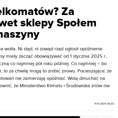
telkomatów? Za
wet sklepy Społem
 maszyny
a wolta. Ni stąd, ni zowąd rząd ogłosił opóźnienie
y miały zacząć obowiązywać od 1 stycznia 2025 r.,
czną co najmniej pół roku później. Co najmniej – bo
om, to za chwilę mogą to zrobić znowu. Pocieszające, że
gotowań nie zamierzają opóźniać. Wolą dmuchać na
ewnić, że Ministerstwo Klimatu i Środowiska znów nie
11.11.2024 06:33