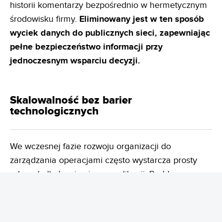
historii komentarzy bezpośrednio w hermetycznym
środowisku firmy.
Eliminowany jest w ten
sposób
wyciek danych do publicznych sieci, zapewniając
pełne bezpieczeństwo informacji przy
jednoczesnym
wsparciu decyzji.
Skalowalność bez barier
technologicznych
We wczesnej fazie rozwoju organizacji do
zarządzania operacjami często wystarcza prosty
arkusz kalkulacyjny i parę aplikacji. Problem
pojawia się w momencie skalowania działalności:
powstawanie nowych spółek zależnych, tworzenie
oddziałów zagranicznych, rozwój linii produktowych