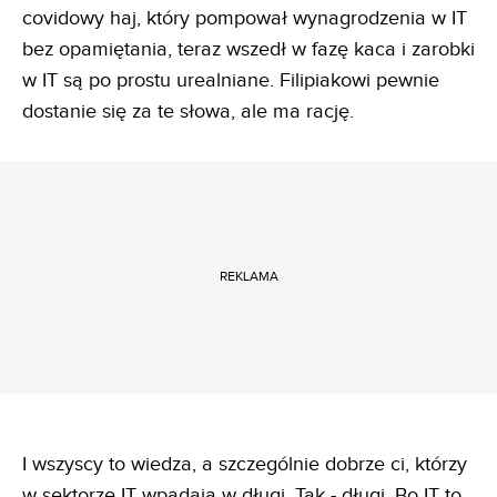
covidowy haj, który pompował wynagrodzenia w IT
bez opamiętania, teraz wszedł w fazę kaca i zarobki
w IT są po prostu urealniane. Filipiakowi pewnie
dostanie się za te słowa, ale ma rację.
REKLAMA
I wszyscy to wiedza, a szczególnie dobrze ci, którzy
w sektorze IT wpadają w długi. Tak - długi. Bo IT to