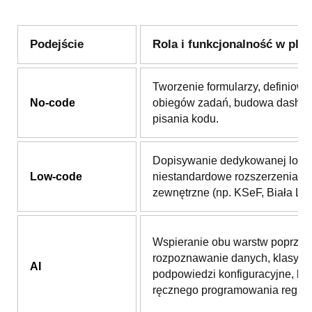
Podejście
Rola i funkcjonalność w plat
Tworzenie formularzy, definiowa
No-code
obiegów zadań, budowa dashb
pisania kodu.
Dopisywanie dedykowanej logik
Low-code
niestandardowe rozszerzenia i i
zewnętrzne (np. KSeF, Biała List
Wspieranie obu warstw poprzez
rozpoznawanie danych, klasyfika
AI
podpowiedzi konfiguracyjne, be
ręcznego programowania reguł.