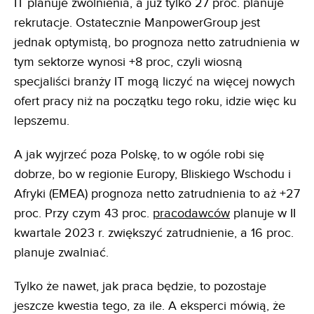
IT planuje zwolnienia, a już tylko 27 proc. planuje
rekrutacje. Ostatecznie ManpowerGroup jest
jednak optymistą, bo prognoza netto zatrudnienia w
tym sektorze wynosi +8 proc, czyli wiosną
specjaliści branży IT mogą liczyć na więcej nowych
ofert pracy niż na początku tego roku, idzie więc ku
lepszemu.
A jak wyjrzeć poza Polskę, to w ogóle robi się
dobrze, bo w regionie Europy, Bliskiego Wschodu i
Afryki (EMEA) prognoza netto zatrudnienia to aż +27
proc. Przy czym 43 proc.
pracodawców
planuje w II
kwartale 2023 r. zwiększyć zatrudnienie, a 16 proc.
planuje zwalniać.
Tylko że nawet, jak praca będzie, to pozostaje
jeszcze kwestia tego, za ile. A eksperci mówią, że