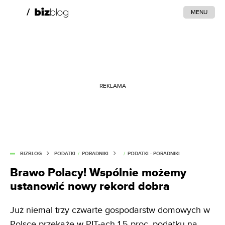
MENU
REKLAMA
BIZBLOG
PODATKI
/
PORADNIKI
/
PODATKI - PORADNIKI
Brawo Polacy! Wspólnie możemy
ustanowić nowy rekord dobra
Już niemal trzy czwarte gospodarstw domowych w
Polsce przekaże w PIT-ach 1,5 proc. podatku na