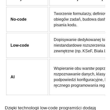
Tworzenie formularzy, definiowa
No-code
obiegów zadań, budowa dashb
pisania kodu.
Dopisywanie dedykowanej logik
Low-code
niestandardowe rozszerzenia i i
zewnętrzne (np. KSeF, Biała List
Wspieranie obu warstw poprzez
rozpoznawanie danych, klasyfika
AI
podpowiedzi konfiguracyjne, be
ręcznego programowania reguł.
Dzięki technologii low-code programiści dodają