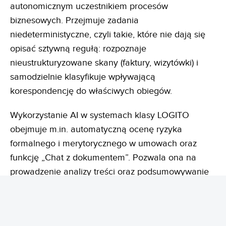
autonomicznym uczestnikiem procesów
biznesowych. Przejmuje zadania
niedeterministyczne, czyli takie, które nie dają się
opisać sztywną regułą: rozpoznaje
nieustrukturyzowane skany (faktury, wizytówki) i
samodzielnie klasyfikuje wpływającą
korespondencję do właściwych obiegów.
Wykorzystanie AI w systemach klasy LOGITO
obejmuje m.in. automatyczną ocenę ryzyka
formalnego i merytorycznego w umowach oraz
funkcję „Chat z dokumentem”. Pozwala ona na
prowadzenie analizy treści oraz podsumowywanie
historii komentarzy bezpośrednio w hermetycznym
środowisku firmy.
Eliminowany jest w ten
sposób
wyciek danych do publicznych sieci, zapewniając