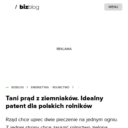
MENU
REKLAMA
BIZBLOG
ENERGETYKA
/
ROLNICTWO
/
Tani prąd z ziemniaków. Idealny
patent dla polskich rolników
Rząd chce upiec dwie pieczenie na jednym ogniu.
Z jednej strony chce zarazić rolnictwo zieloną