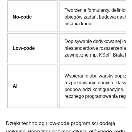
Tworzenie formularzy, definiowa
No-code
obiegów zadań, budowa dashb
pisania kodu.
Dopisywanie dedykowanej logik
Low-code
niestandardowe rozszerzenia i i
zewnętrzne (np. KSeF, Biała List
Wspieranie obu warstw poprzez
rozpoznawanie danych, klasyfika
AI
podpowiedzi konfiguracyjne, be
ręcznego programowania reguł.
Dzięki technologii low-code programiści dodają
unikalne algorytmy bez modyfikacji głównego kodu