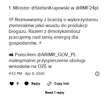
1. Minister 
@StefanKrajewski
 w 
@RMF24pl
:

🥔 Rozmawiamy z branżą o wykorzystaniu 
ziemniaków jako wsadu do produkcji 
biogazu. Razem z 
@motykamilosz
pracujemy nad tanią energią dla 
gospodarstw. ⚡

🚜 Poleciłem 
@ARiMR_GOV_PL
maksymalne przyspieszenie obsługi 
wniosków na OZE w
4:52 PM · Apr 9, 2026
5
Reply
Copy link
Read 1 reply