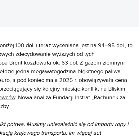
niżej 100 dol. i teraz wyceniana jest na 94–95 dol., to
nowych zdecydowanie wyższych od tych
ropa Brent kosztowała ok. 63 dol. Z gazem ziemnym
giełdzie jedna megawatogodzina błękitnego paliwa
 euro, a pod koniec maja 2025 r. obowiązywała cena
zeciągający się kolejny miesiąc konflikt na Bliskim
rowców
. Nowa analiza Fundacji Instrat „Rachunek za
czby.
likt potrwa. Musimy uniezależnić się od importu ropy i
ikację krajowego transportu. Im więcej aut