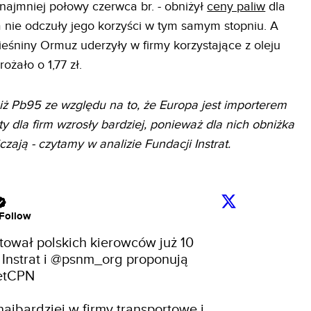
najmniej połowy czerwca br. - obniżył
ceny paliw
dla
 nie odczuły jego korzyści w tym samym stopniu. A
ieśniny Ormuz uderzyły w firmy korzystające z oleju
ożało o 1,77 zł.
niż Pb95 ze względu na to, że Europa jest importerem
y dla firm wzrosły bardziej, ponieważ dla nich obniżka
iczają - czytamy w analizie Fundacji Instrat.
Follow
tował polskich kierowców już 10 
nstrat i 
@psnm_org
 proponują 
etCPN
ajbardziej w firmy transportowe i 