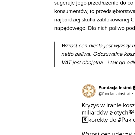
sugeruje jego przedłużenie do co 
konsumentów, to przedsiębiorstwa
najbardziej skutki zablokowanej C
napędowego. Dla nich paliwo podr
Wzrost cen diesla jest wyższy 
netto paliwa. Odczuwalne koszt
VAT jest obojętna - i tak go odl
Fundacja Instrat
@
fundacjainstrat
·
Kryzys w Iranie kosz
miliardów złotych💸 I
3️⃣korekty do 
#Paki
Wzrost cen uderzył n