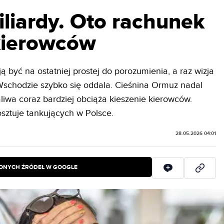
iliardy. Oto rachunek
 kierowców
być na ostatniej prostej do porozumienia, a raz wizja
 Wschodzie szybko się oddala. Cieśnina Ormuz nadal
liwa coraz bardziej obciąża kieszenie kierowców.
kosztuje tankujących w Polsce.
28.05.2026 04:01
IONYCH ŹRÓDEŁ W GOOGLE