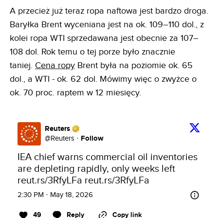
A przecież już teraz ropa naftowa jest bardzo droga.
Baryłka Brent wyceniana jest na ok. 109–110 dol., z
kolei ropa WTI sprzedawana jest obecnie za 107–
108 dol. Rok temu o tej porze było znacznie
taniej.
Cena ropy
Brent była na poziomie ok. 65
dol., a WTI - ok. 62 dol. Mówimy więc o zwyżce o
ok. 70 proc. raptem w 12 miesięcy.
Reuters
Follow
@
Reuters
·
IEA chief warns commercial oil inventories 
are depleting rapidly, only weeks left 
reut.rs/3RfyLFa
reut.rs/3RfyLFa
2:30 PM · May 18, 2026
49
Reply
Copy link