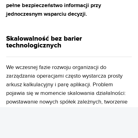
pełne bezpieczeństwo informacji przy
jednoczesnym
wsparciu decyzji.
Skalowalność bez barier
technologicznych
We wczesnej fazie rozwoju organizacji do
zarządzania operacjami często wystarcza prosty
arkusz kalkulacyjny i parę aplikacji. Problem
pojawia się w momencie skalowania działalności:
powstawanie nowych spółek zależnych, tworzenie
oddziałów zagranicznych, rozwój linii produktowych
oraz skomplikowane regulacje prawne.
Sztywne
narzędzia przestają wówczas nadążać za
strukturą, generując paraliż operacyjny.