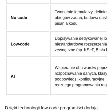
Tworzenie formularzy, definiowa
No-code
obiegów zadań, budowa dashb
pisania kodu.
Dopisywanie dedykowanej logik
Low-code
niestandardowe rozszerzenia i i
zewnętrzne (np. KSeF, Biała List
Wspieranie obu warstw poprzez
rozpoznawanie danych, klasyfika
AI
podpowiedzi konfiguracyjne, be
ręcznego programowania reguł.
Dzięki technologii low-code programiści dodają