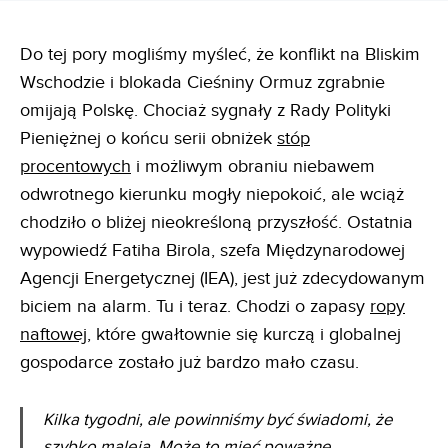
Do tej pory mogliśmy myśleć, że konflikt na Bliskim
Wschodzie i blokada Cieśniny Ormuz zgrabnie
omijają Polskę. Chociaż sygnały z Rady Polityki
Pieniężnej o końcu serii obniżek
stóp
procentowych
i możliwym obraniu niebawem
odwrotnego kierunku mogły niepokoić, ale wciąż
chodziło o bliżej nieokreśloną przyszłość. Ostatnia
wypowiedź Fatiha Birola, szefa Międzynarodowej
Agencji Energetycznej (IEA), jest już zdecydowanym
biciem na alarm. Tu i teraz. Chodzi o zapasy
ropy
naftowej
, które gwałtownie się kurczą i globalnej
gospodarce zostało już bardzo mało czasu.
Kilka tygodni, ale powinniśmy być świadomi, że
szybko maleją. Może to mieć poważne