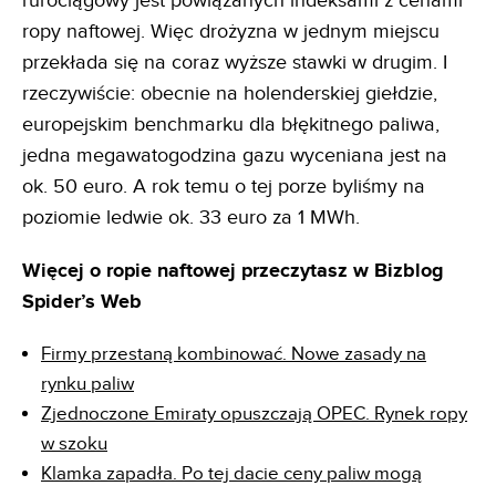
rurociągowy jest powiązanych indeksami z cenami
ropy naftowej. Więc drożyzna w jednym miejscu
przekłada się na coraz wyższe stawki w drugim. I
rzeczywiście: obecnie na holenderskiej giełdzie,
europejskim benchmarku dla błękitnego paliwa,
jedna megawatogodzina gazu wyceniana jest na
ok. 50 euro. A rok temu o tej porze byliśmy na
poziomie ledwie ok. 33 euro za 1 MWh.
Więcej o ropie naftowej przeczytasz w Bizblog
Spider’s Web
Firmy przestaną kombinować. Nowe zasady na
rynku paliw
Zjednoczone Emiraty opuszczają OPEC. Rynek ropy
w szoku
Klamka zapadła. Po tej dacie ceny paliw mogą