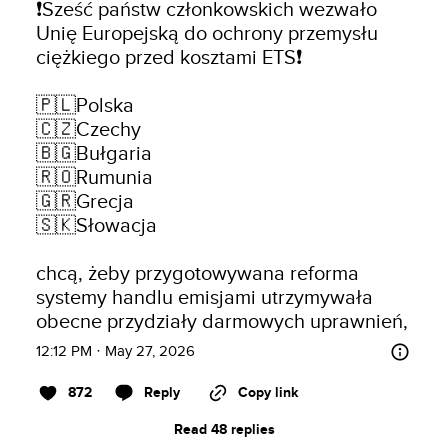
❗️Sześć państw członkowskich wezwało 
Unię Europejską do ochrony przemysłu 
ciężkiego przed kosztami ETS❗️

🇵🇱Polska

🇨🇿Czechy

🇧🇬Bułgaria

🇷🇴Rumunia

🇬🇷Grecja 

🇸🇰Słowacja 

chcą, żeby przygotowywana reforma 
systemy handlu emisjami utrzymywała 
obecne przydziały darmowych uprawnień,
12:12 PM · May 27, 2026
872
Reply
Copy link
Read 48 replies