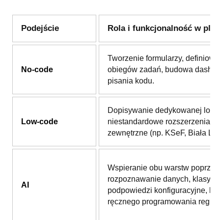
Podejście
Rola i funkcjonalność w plat
Tworzenie formularzy, definiowa
No-code
obiegów zadań, budowa dashb
pisania kodu.
Dopisywanie dedykowanej logik
Low-code
niestandardowe rozszerzenia i i
zewnętrzne (np. KSeF, Biała List
Wspieranie obu warstw poprzez
rozpoznawanie danych, klasyfika
AI
podpowiedzi konfiguracyjne, be
ręcznego programowania reguł.