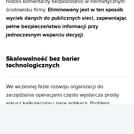
historii komentarzy bezpośrednio w hermetycznym
środowisku firmy.
Eliminowany jest w ten
sposób
wyciek danych do publicznych sieci, zapewniając
pełne bezpieczeństwo informacji przy
jednoczesnym
wsparciu decyzji.
Skalowalność bez barier
technologicznych
We wczesnej fazie rozwoju organizacji do
zarządzania operacjami często wystarcza prosty
arkusz kalkulacyjny i parę aplikacji. Problem
pojawia się w momencie skalowania działalności:
powstawanie nowych spółek zależnych, tworzenie
oddziałów zagranicznych, rozwój linii produktowych