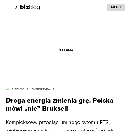
MENU
REKLAMA
BIZBLOG
ENERGETYKA
Droga energia zmienia grę. Polska
mówi „nie” Brukseli
Kompleksowy przegląd unijnego sytemu ETS,
zaplanowany na lipiec br., może okazać się tak