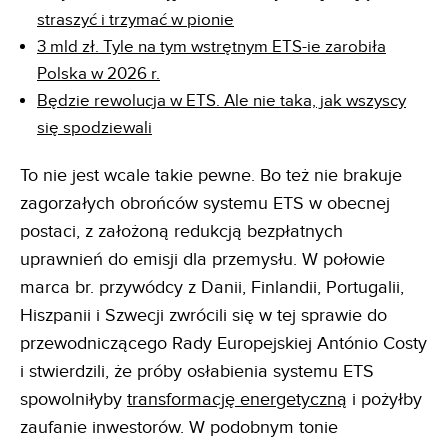
straszyć i trzymać w pionie
3 mld zł. Tyle na tym wstrętnym ETS-ie zarobiła
Polska w 2026 r.
Będzie rewolucja w ETS. Ale nie taka, jak wszyscy
się spodziewali
To nie jest wcale takie pewne. Bo też nie brakuje
zagorzałych obrońców systemu ETS w obecnej
postaci, z założoną redukcją bezpłatnych
uprawnień do emisji dla przemysłu. W połowie
marca br. przywódcy z Danii, Finlandii, Portugalii,
Hiszpanii i Szwecji zwrócili się w tej sprawie do
przewodniczącego Rady Europejskiej António Costy
i stwierdzili, że próby osłabienia systemu ETS
spowolniłyby
transformację energetyczną
i pożyłby
zaufanie inwestorów. W podobnym tonie