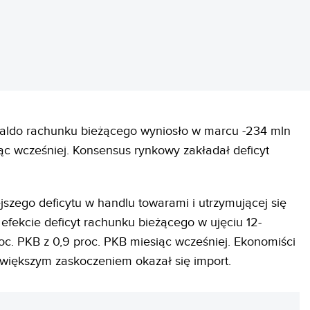
saldo rachunku bieżącego wyniosło w marcu -234 mln
ąc wcześniej. Konsensus rynkowy zakładał deficyt
szego deficytu w handlu towarami i utrzymującej się
efekcie deficyt rachunku bieżącego w ujęciu 12-
oc. PKB z 0,9 proc. PKB miesiąc wcześniej. Ekonomiści
jwiększym zaskoczeniem okazał się import.