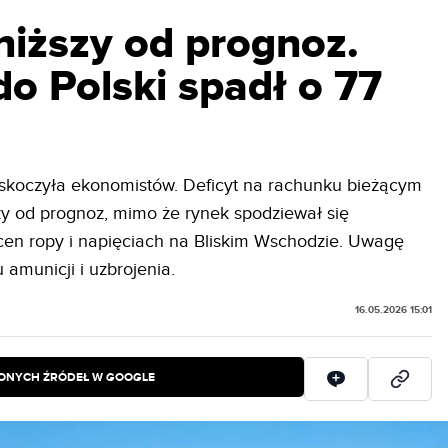
niższy od prognoz.
do Polski spadł o 77
skoczyła ekonomistów. Deficyt na rachunku bieżącym
zy od prognoz, mimo że rynek spodziewał się
 cen ropy i napięciach na Bliskim Wschodzie. Uwagę
amunicji i uzbrojenia.
16.05.2026 15:01
IONYCH ŹRÓDEŁ W GOOGLE