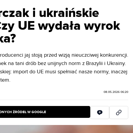
rczak i ukraińskie
 Czy UE wydała wyrok
ka?
oducenci jaj stoją przed wizją nieuczciwej konkurencji.
 na tani drób bez unijnych norm z Brazylii i Ukrainy.
skiej: import do UE musi spełniać nasze normy, inaczej
utem.
08.05.2026 06:20
IONYCH ŹRÓDEŁ W GOOGLE