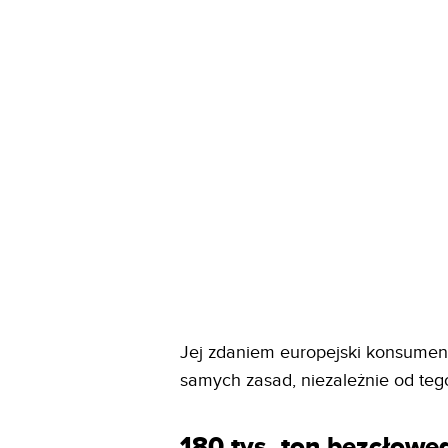
Jej zdaniem europejski konsumen
samych zasad, niezależnie od teg
180 tys. ton bezcłowe