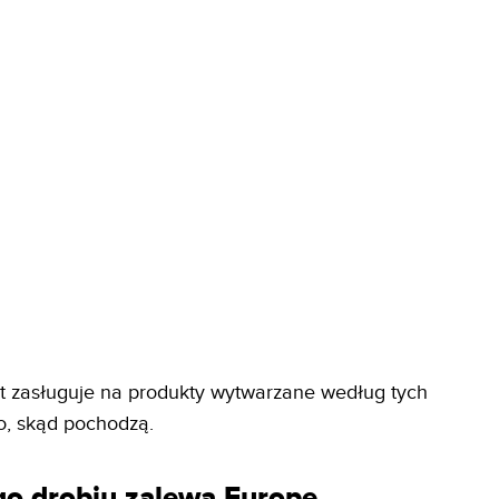
t zasługuje na produkty wytwarzane według tych
o, skąd pochodzą.
go drobiu zalewa Europę