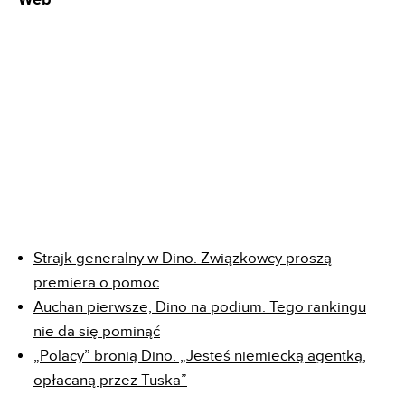
Strajk generalny w Dino. Związkowcy proszą
premiera o pomoc
Auchan pierwsze, Dino na podium. Tego rankingu
nie da się pominąć
„Polacy” bronią Dino. „Jesteś niemiecką agentką,
opłacaną przez Tuska”