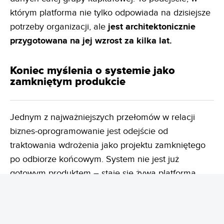
którym platforma nie tylko odpowiada na dzisiejsze
potrzeby organizacji, ale
jest architektonicznie
przygotowana na jej wzrost za kilka lat.
Koniec myślenia o systemie jako
zamkniętym produkcie
Jednym z najważniejszych przełomów w relacji
biznes-oprogramowanie jest odejście od
traktowania wdrożenia jako projektu zamkniętego
po odbiorze końcowym. System nie jest już
gotowym produktem – staje się żywą platformą
rozwijaną w sposób ciągły przez lata.
Oprogramowanie przestaje być zamrożonym
monolitem, dostosowując się do zmieniających się