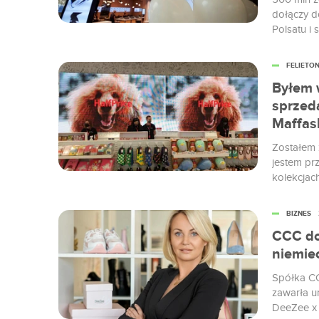
dołączy d
Polsatu i 
miliard zło
FELIETO
Byłem 
sprzeda
Maffas
Zostałem 
jestem pr
kolekcjach
w butiku 
tyle, żeby
BIZNES
Polakach 
CCC do
niemie
Spółka CC
zawarła u
DeeZee x 