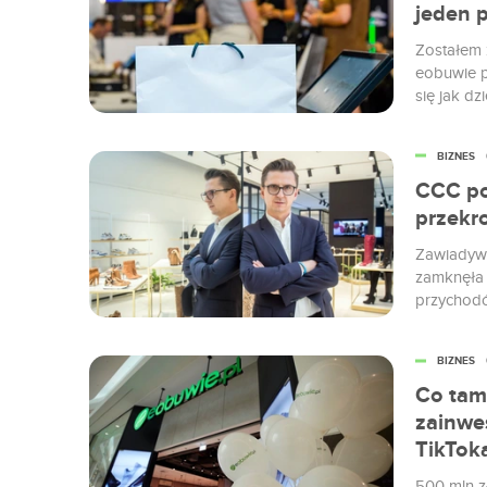
jeden 
Zostałem 
eobuwie p
się jak d
ekranie. 
bardzo, ż
BIZNES
zakupów.
CCC pob
przekr
Zawiadywa
zamknęła 
przychodó
jest najle
finansowe
BIZNES
We wtorek 
Co tam
zainwes
TikTok
500 mln z