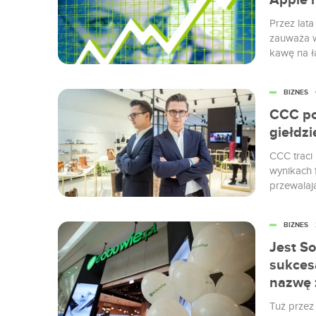
Apple i
Przez lat
zauważa 
kawę na ł
wypadku t
Na szczęś
BIZNES
inwestoró
inwestorka
CCC po
giełdz
CCC traci
wynikach finansowych w czwartym kwartale. Fala spadków
przewalają
sytuacjac
BIZNES
Jest So
sukces
nazwę 
Tuż prze