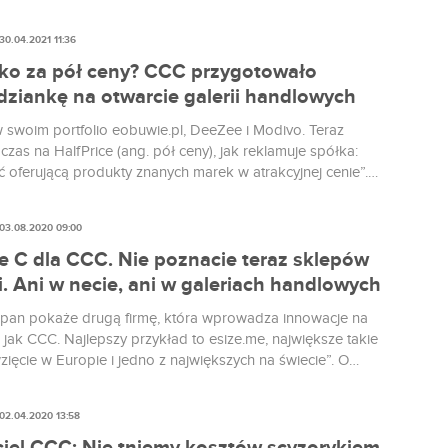
c wakacji.
30.04.2021 11:36
ko za pół ceny? CCC przygotowało
dziankę na otwarcie galerii handlowych
swoim portfolio eobuwie.pl, DeeZee i Modivo. Teraz
czas na HalfPrice (ang. pół ceny), jak reklamuje spółka:
ć oferującą produkty znanych marek w atrakcyjnej cenie”.
nowej sieci zapowiadał już kilka miesięcy temu prezes Marcin
(na zdj.).
03.08.2020 09:00
e C dla CCC. Nie poznacie teraz sklepów
ci. Ani w necie, ani w galeriach handlowych
 pan pokaże drugą firmę, która wprowadza innowacje na
 jak CCC. Najlepszy przykład to esize.me, największe takie
ięcie w Europie i jedno z największych na świecie”. O
nym przyśpieszeniu rodem z F1 (to jest właśnie czwarte C)
commerce'u i kilkudziesięciu „wewnętrznych startupach”
02.04.2020 13:58
Bizblog.pl Piotr Pawłowski, CIO CCC i mózg digitalizacji
ajwiększych polskich spółek.