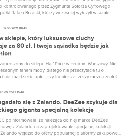
o kontrolowanego przez Zygmunta Solorza Cyfrowego
spółki Rafała Brzoski, którzy wcześniej wyłożyli w sumie
tych.
N
17.06.2021 08:45
w sklepie, który luksusowe ciuchy
je za 80 zł. I twoja sąsiadka będzie jak
hion
zaproszony do sklepu Half Price w centrum Warszawy. Nie
zesadnym fanem mody, dlatego nie przeczytacie tu o
 i nie znajdziecie opinii, czy ładniejsze rzeczy można znaleźć
obok. Znam się za to trochę na markach. A przynajmniej na
 stwierdzić, że 80 zł za spódniczkę Calvina Kleina zrobi na
20.05.2021 15:46
wrażenie.
gadało się z Zalando. DeeZee szykuje dla
ckiego giganta specjalną kolekcję
C poinformowała, że należąca do niej marka DeeZee
mowę z Zalando na zaprojektowanie specjalnej kolekcji.
Zalando wejdzie do oferty popularnej platformy zakupowej