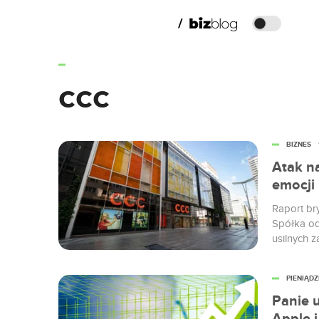
ccc
BIZNES
Atak na
emocji
Raport br
Spółka od
usilnych 
bohaterką
oskarżył 
PIENIĄDZ
sprzedaży.
Panie u