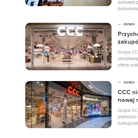
eobuwie.p
debiutant
Jestem ba
BIZNES
Przycho
zakupó
Grupa CCC
umożliwia
oferty on
Słowację,
BIZNES
CCC ni
nowej 
Grupa CCC
płatności
funkcjona
w ten spo