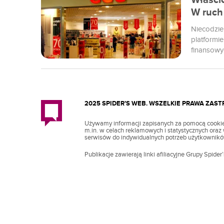
Właści
W ruch 
Niecodzie
platformi
finansowy
tąpnięciu 
słowach, 
Fot. Krug
koronawir
2025 SPIDER’S WEB. WSZELKIE PRAWA ZAS
Używamy informacji zapisanych za pomocą cookie
m.in. w celach reklamowych i statystycznych ora
serwisów do indywidualnych potrzeb użytkownikó
Publikacje zawierają linki afiliacyjne Grupy Spider