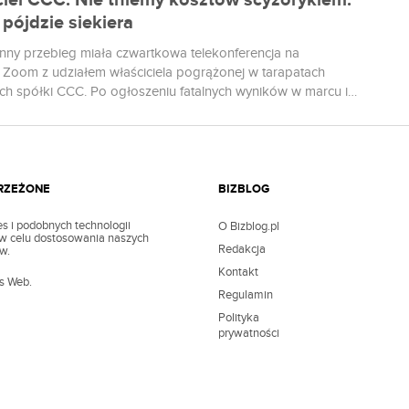
ciel CCC: Nie tniemy kosztów scyzorykiem.
pójdzie siekiera
nny przebieg miała czwartkowa telekonferencja na
e Zoom z udziałem właściciela pogrążonej w tarapatach
ch spółki CCC. Po ogłoszeniu fatalnych wyników w marcu i
jej notowań giełdowych Dariusz Miłek, nie przebierając w
zapowiedział gwałtowne cięcia kosztów działalności firmy.
err/Wikimedia (CC BY-SA 1.0) Nie będziemy nosić krzyża za
us jako jedyni. Będziemy wszędzie...
TRZEŻONE
BIZBLOG
s i podobnych technologii
O Bizblog.pl
z w celu dostosowania naszych
Redakcja
w.
Kontakt
’s Web.
Regulamin
Polityka
prywatności