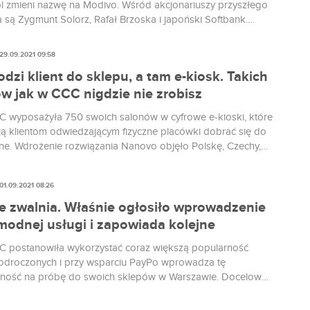
l zmieni nazwę na Modivo. Wśród akcjonariuszy przyszłego
a są Zygmunt Solorz, Rafał Brzoska i japoński Softbank.
rdzo ciekawy, co z tego wszystkiego wyniknie.
29.09.2021 09:58
dzi klient do sklepu, a tam e-kiosk. Takich
w jak w CCC nigdzie nie zrobisz
 wyposażyła 750 swoich salonów w cyfrowe e-kioski, które
ją klientom odwiedzającym fizyczne placówki dobrać się do
line. Wdrożenie rozwiązania Nanovo objęło Polskę, Czechy,
 Węgry i Rumunię.
01.09.2021 08:26
e zwalnia. Właśnie ogłosiło wprowadzenie
modnej usługi i zapowiada kolejne
 postanowiła wykorzystać coraz większą popularność
 odroczonych i przy wsparciu PayPo wprowadza tę
lność na próbę do swoich sklepów w Warszawie. Docelowo
sób będzie można kupić buty w całej Polsce.