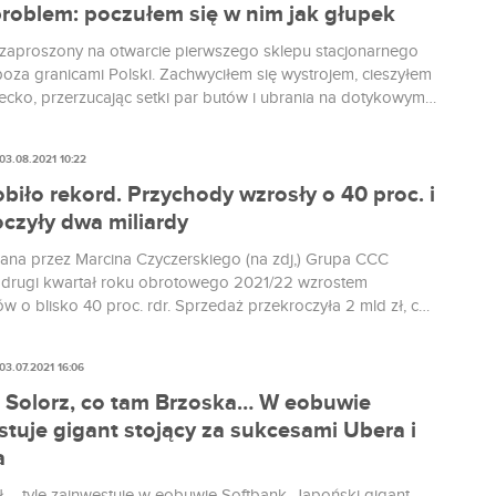
problem: poczułem się w nim jak głupek
zaproszony na otwarcie pierwszego sklepu stacjonarnego
oza granicami Polski. Zachwyciłem się wystrojem, cieszyłem
ziecko, przerzucając setki par butów i ubrania na dotykowym
A potem cała ta innowacja zaczęła mnie krępować tak
e zacząłem się zastanawiać, czy nie wrócić do domu bez
03.08.2021 10:22
iło rekord. Przychody wzrosły o 40 proc. i
oczyły dwa miliardy
na przez Marcina Czyczerskiego (na zdj,) Grupa CCC
drugi kwartał roku obrotowego 2021/22 wzrostem
w o blisko 40 proc. rdr. Sprzedaż przekroczyła 2 mld zł, co
pszym kwartalnym wynikiem w historii spółki. Wyniki
 CCC zostały opublikowane w poniedziałek po południu.
03.07.2021 16:06
na otwarciu akcje spółki wzrosły o ponad 1 proc. do...
 Solorz, co tam Brzoska… W eobuwie
tuje gigant stojący za sukcesami Ubera i
a
ł – tyle zainwestuje w eobuwie Softbank. Japoński gigant