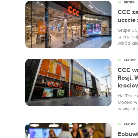
BIZNES
CCC za
uczcie 
Grupa CCC
specjaliz
wśród kli
Polsce, a 
ZAKUPY
CCC ws
Rosji, 
krocio
HalfPrice 
Modivo w 
nawiązał 
ZAKUPY
Eobuwie