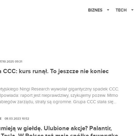
BIZNES
TECH
17.10.2025 09:31
 CCC: kurs runął. To jeszcze nie koniec
ytyjskiego Ningi Research wywołał gigantyczny spadek CCC.
powiada: raport jest nieprawdziwy, szykujemy pozew. Mimo
zabiegów zarządu, straty są ogromne. Grupa CCC stała się
 czwartkowej sesji po tym, jak fundusz Ningi Research
spółkę o agresywną księgowość i sztuczne zawyżanie
E
08.03.2023 10:52
 Kurs akcji spadł chwilowo o ponad 10 proc. do 131,55 zł,...
mieją w giełdę. Ulubione akcje? Palantir,