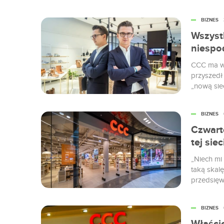
pod konie
BIZNES
Wszyst
niespo
CCC ma w 
przyszedł 
„nową sie
Otwarcie 
Czyczerski 
BIZNES
Czwart
tej sie
„Niech mi
taką skalę
przedsięwz
cyfryzacyj
erupcji e-
BIZNES
opowiada 
jednej z n