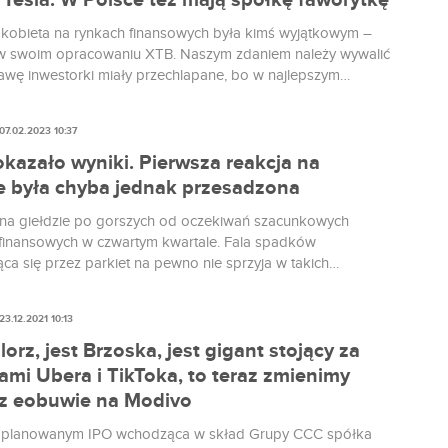
 Tesla. W Polsce też mają spółkę faworytkę
a kobieta na rynkach finansowych była kimś wyjątkowym –
w swoim opracowaniu XTB. Naszym zdaniem należy wywalić
awę inwestorki miały przechlapane, bo w najlepszym
raktowano je z pobłażliwością, a częściej z lekceważeniem.
cie po 2000 r. nastąpiła zmiana i udział pań wśród ogółu
07.02.2023 10:37
w z roku na rok jest coraz wyższy. Kim jest typowa
? Fot. Gerd Altmann / Pixabay.
kazało wyniki. Pierwsza reakcja na
ie była chyba jednak przesadzona
 na giełdzie po gorszych od oczekiwań szacunkowych
ca się przez parkiet na pewno nie sprzyja w takich
h spółkom.
23.12.2021 10:13
lorz, jest Brzoska, jest gigant stojący za
ami Ubera i TikToka, to teraz zmienimy
z eobuwie na Modivo
z planowanym IPO wchodząca w skład Grupy CCC spółka