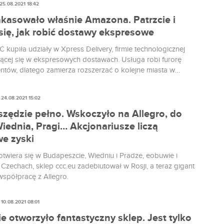
25.08.2021 18:42
kasowało właśnie Amazona. Patrzcie i
się, jak robić dostawy ekspresowe
 kupiła udziały w Xpress Delivery, firmie technologicznej
ującej się w ekspresowych dostawach. Usługa robi furorę
entów, dlatego zamierza rozszerzać o kolejne miasta w
także dla sklepów grupy działających za granicą.
24.08.2021 15:02
zędzie pełno. Wskoczyło na Allegro, do
Wiednia, Pragi… Akcjonariusze liczą
we zyski
otwiera się w Budapeszcie, Wiedniu i Pradze, eobuwie i
Czechach, sklep ccc.eu zadebiutował w Rosji, a teraz gigant
współpracę z Allegro.
10.08.2021 08:01
 otworzyło fantastyczny sklep. Jest tylko