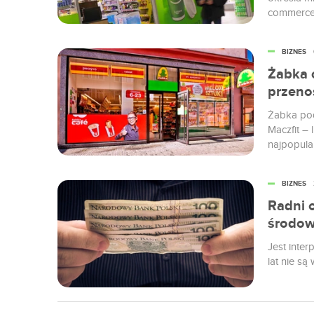
commerce 
dietetyczn
wchłonięc
BIZNES
diety pud
Żabka c
przenos
Żabka pod
Maczfit – 
najpopula
jedzenie p
BIZNES
Radni o
środow
Jest inter
lat nie są