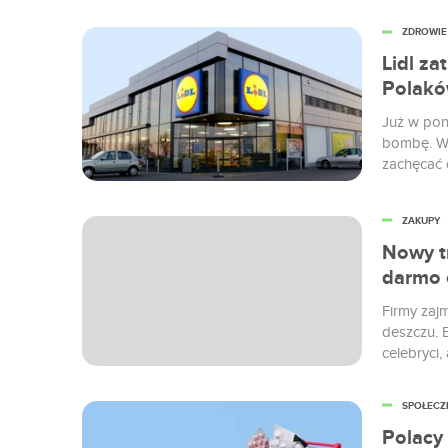
którą nal
ZDROWIE
prywatneg
Lidl z
Polakó
Już w pon
bombę. Ws
zachęcać
Zadbajmy 
wyzwanie 
ZAKUPY
sportowcó
psycholog
Nowy t
darmo o
Firmy zaj
deszczu. B
celebryci
pomogła. 
siebie, al
SPOŁEC
Polacy 