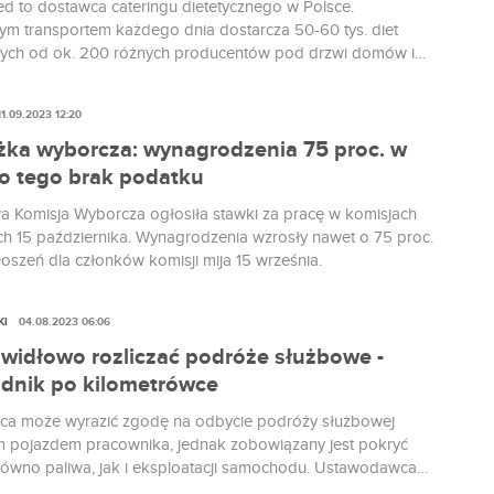
 to dostawca cateringu dietetycznego w Polsce.
ym transportem każdego dnia dostarcza 50-60 tys. diet
ych od ok. 200 różnych producentów pod drzwi domów i
olaków w niemal 5 tys. miast w całym kraju. Ale to nie
 Firma ze Starych Babic pod Warszawą również digitalizuje
11.09.2023 12:20
 procesów firm cateringowych: od sprzedaży diety,
ia nią, przez zakupy składników, produkcję, pakowanie aż
ka wyborcza: wynagrodzenia 75 proc. w
ykę. Teraz w jej skład weszły dwa dodatkowe podmioty:
do tego brak podatku
i Caterings.
 Komisja Wyborcza ogłosiła stawki za pracę w komisjach
h 15 października. Wynagrodzenia wzrosły nawet o 75 proc.
łoszeń dla członków komisji mija 15 września.
KI
04.08.2023 06:06
awidłowo rozliczać podróże służbowe -
dnik po kilometrówce
a może wyrazić zgodę na odbycie podróży służbowej
 pojazdem pracownika, jednak zobowiązany jest pokryć
równo paliwa, jak i eksploatacji samochodu. Ustawodawca
ł kwotę zryczałtowaną, tak zwaną kilometrówkę, zgodnie z