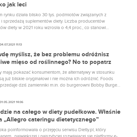
o jak leci
m rynku działa blisko 30 tys. podmiotów związanych z
 i sprzedażą suplementów diety. Liczba producentów
ów diety w 2021 roku wzrosła o 4,4 proc., co stanowi
wzrost tego segmentu na przestrzeni ostatnich pięciu lat.
ostatnich dwóch latach przyjmują zauważalnie więcej
04.07.2021 11:13
ów diety, rynek ten, według danych PMR, ma obecnie
..
dę myślisz, że bez problemu odróżnisz
iwe mięso od roślinnego? No to popatrz
ty mają pokazać konsumentom, że alternatywy w stosunku
ą już bliskie oryginałowi i nie można ich odróżnić. Foods
sprzedaje dziś zamienniki m.in. do burgerowni Bobby Burger
pudełkowej Maczfit.
31.05.2021 14:06
idzie na całego w diety pudełkowe. Właśnie
a „Allegro cateringu dietetycznego”
ka poinformowała o przejęciu serwisu Dietly.pl, który
anem „największej i najszybciej rozwijającej się platformy e-