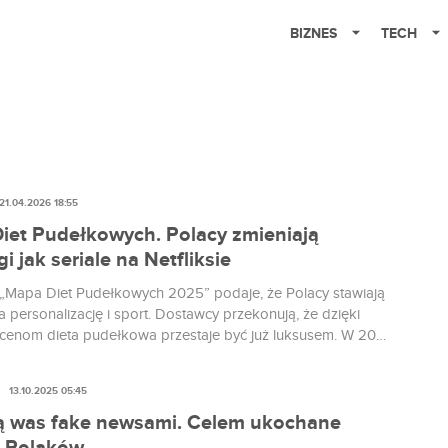
BIZNES
TECH
21.04.2026 18:55
iet Pudełkowych. Polacy zmieniają
gi jak seriale na Netfliksie
 „Mapa Diet Pudełkowych 2025” podaje, że Polacy stawiają
a personalizację i sport. Dostawcy przekonują, że dzięki
 cenom dieta pudełkowa przestaje być już luksusem. W 2025
a sportowa wskoczyła na trzecie miejsce wśród
rniejszych diet pudełkowych w Polsce, z udziałem 7 proc. na
13.10.2025 05:45
etą o niskim indeksie glikemicznym. Najmocniej...
ą was fake newsami. Celem ukochane