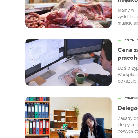
mięsko
Mamy w Po
zyski, i 
musicie si
właśnie ka
październi
PRACA
temat mięs
Cena za
pracoh
Dziś przyp
Workplace
pokazuje 
miliona o
przekłada
PORADNI
pracownik
pracoholi
Delegac
Zasady dot
uległy zm
nowych sta
wyjazd s