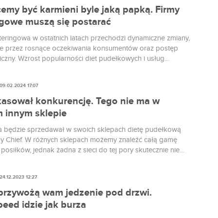
cemy być karmieni byle jaką papką. Firmy
ngowe muszą się postarać
teringowa w ostatnich latach przechodzi dynamiczne zmiany,
 przez rosnące oczekiwania konsumentów oraz postęp
iczny. Wzrost popularności diet pudełkowych i usług
nia gotowych posiłków do domu zmienia sposób, w jaki
ślą o codziennym odżywianiu.
09.02.2024 17:07
akasował konkurencję. Tego nie ma w
 innym sklepie
ka będzie sprzedawał w swoich sklepach dietę pudełkową
y Chief. W różnych sklepach możemy znaleźć całą gamę
osiłków, jednak żadna z sieci do tej pory skutecznie nie
ła do swojej oferty dietetycznych „pudełek”, choć niektórzy
emu zakusy.
24.12.2023 12:27
 przywożą wam jedzenie pod drzwi.
eed idzie jak burza