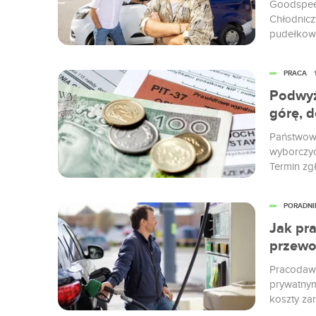
Goodspeed
Chłodnicz
pudełkow
mieszkań P
wszystko.
PRACA
większość
zarządzan
Podwyż
po logist
górę, 
StockEasy 
Państwowa
wyborczyc
Termin zg
PORADNI
Jak pr
przewo
Pracodawc
prywatnym
koszty za
wprowadzi