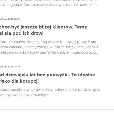
działającej w formule marketplace w obszarze rozwiązań
ych”. To już kolejne przejęcie Żabki w tej branży po
iu firmy Maczfit, czyli jednego z największych dostawców
08.03.2021 13:56
ełkowej w Polsce.
hce być jeszcze bliżej klientów. Teraz
i się pod ich drzwi
pisała umowę, dzięki której włączy do swojej grupy firmę
lidera cateringu dietetycznego w Polsce. Dzięki temu jedna z
rniejszych sieci sklepów nad Wisłą będzie mogła dowozić
rosto pod drzwi klientów.
28.05.2019 08:19
d dziesięciu lat bez podwyżki. To idealne
isko dla korupcji
pelacja poselska w sprawie diety radnych, które od dziesięciu
 waloryzowane i stoją w miejscu.