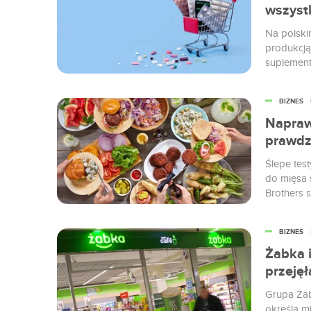
wszystk
Na polski
produkcją
suplement
najwyższy 
Polacy w 
BIZNES
suplement
wartość 6.
Napraw
prawdz
Ślepe tes
do mięsa s
Brothers 
czy diety 
BIZNES
Żabka 
przejęł
Grupa Żab
określa mi