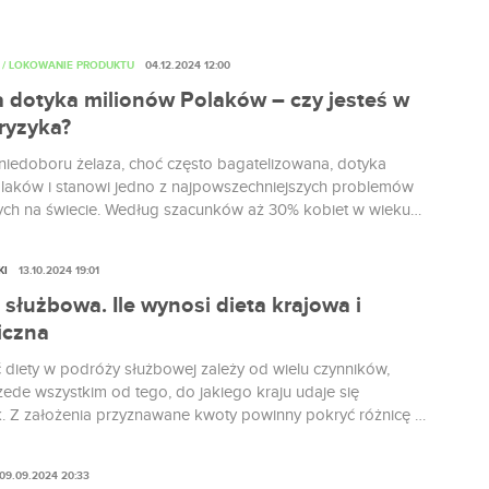
/ LOKOWANIE PRODUKTU
04.12.2024 12:00
 dotyka milionów Polaków – czy jesteś w
ryzyka?
niedoboru żelaza, choć często bagatelizowana, dotyka
olaków i stanowi jedno z najpowszechniejszych problemów
ch na świecie. Według szacunków aż 30% kobiet w wieku
m i 37% kobiet w ciąży zmaga się z tym schorzeniem, które
do stanu, w którym krew nie jest w stanie dostarczyć
KI
13.10.2024 19:01
ącej ilości tlenu do organizmu, zwanego też
tością. Objawy, takie jak zmęczenie, osłabienie czy bladość
służbowa. Ile wynosi dieta krajowa i
 często ignorowane, co sprawia, że anemia może rozwijać się
iczna
ozostając niezdiagnozowana. Czym dokładnie jest anemia
diety w podróży służbowej zależy od wielu czynników,
na niedoborem żelaza, dlaczego żelazo w diecie odgrywa
zede wszystkim od tego, do jakiego kraju udaje się
olę w jej zapobieganiu i leczeniu, i co możemy zrobić, by
. Z założenia przyznawane kwoty powinny pokryć różnicę w
swoje zdrowie? Odpowiedzi na te pytania znajdziesz w
, jakie podróżujący musiałby ponieść, pozostając w miejscu
tykule.
 pieniędzy należy się za delegację krajową, a ile za
09.09.2024 20:33
ną?