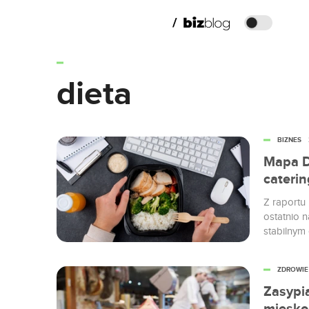
dieta
BIZNES
Mapa D
caterin
Z raportu
ostatnio n
stabilnym
roku diet
najpopula
ZDROWIE
równi z di
Zasypi