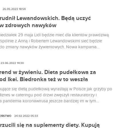
eży mu wypłacić rekompensatę za używanie samochodu
26.05.2023 18:54
o do celów służbowych.
atrudnił Lewandowskich. Będą uczyć
w zdrowych nawyków
iedziałek 29 maja Lidl będzie mieć dla klientów prawdziwą
pólnie z Anną i Robertem Lewandowskimi sieć będzie
 do zmiany nawyków żywieniowych. Nowa kampania
o siebie! jest skierowana do osób, które chciałby podjąć
i rozpocząć walkę o lepsze samopoczucie. Oprócz znanych
23.06.2022 14:30
w sieć sklepów obiecuje wsparcie od dietetyków,
ów i trenerów.
rend w żywieniu. Dieta pudełkowa za
d Ikei. Biedronka też w to weszła
mujące się dietą pudełkową wyrastają w Polsce jak grzyby po
iznes w cateringu pod drzwi zwęszyli restauratorzy i
, a pandemia koronawirusa jeszcze bardziej im w tym
Nic dziwnego, że nawet Ikea postanowiła stworzyć coś od
e nie - tym razem nie będą to jej słynne klopsiki.
ZEŃSTWO
24.02.2022 05:33
rzucili się na suplementy diety. Kupują