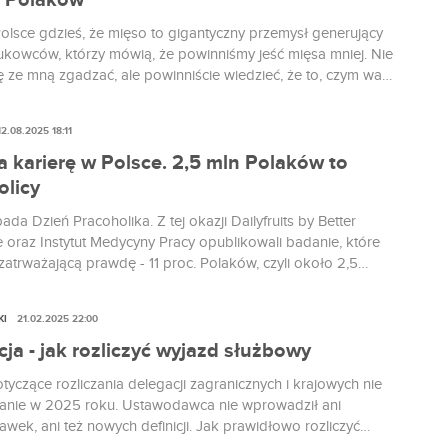
 Polaków
lsce gdzieś, że mięso to gigantyczny przemysł generujący
naukowców, którzy mówią, że powinniśmy jeść mięsa mniej. Nie
ę ze mną zgadzać, ale powinniście wiedzieć, że to, czym was
rmi lobby mięsne, to fake newsy. Eksperci ostrzegają, że w
ku internet może zalać fala nieprawdziwych informacji na
12.08.2025 18:11
a. Stać...
 karierę w Polsce. 2,5 mln Polaków to
olicy
ada Dzień Pracoholika. Z tej okazji Dailyfruits by Better
 oraz Instytut Medycyny Pracy opublikowali badanie, które
zatrważającą prawdę - 11 proc. Polaków, czyli około 2,5
sób, mierzy się z pracoholizmem – zjawiskiem
jącym się na realne koszty nie tylko dla samych
KI
21.02.2025 22:00
ów, ale również dla pracodawców. Kim jest przeciętny
k? Według...
ja - jak rozliczyć wyjazd służbowy
yczące rozliczania delegacji zagranicznych i krajowych nie
ianie w 2025 roku. Ustawodawca nie wprowadził ani
wek, ani też nowych definicji. Jak prawidłowo rozliczyć
łużbowy w 2025 roku?