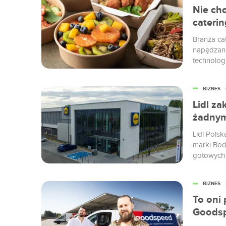
Nie ch
cateri
Branża ca
napędzane
technolog
dostarcza
ludzie my
BIZNES
Lidl z
żadnym
Lidl Pols
marki Bod
gotowych p
wprowadzi
mieli ku t
BIZNES
To oni
Goodsp