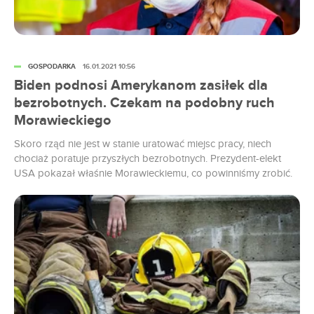
GOSPODARKA
16.01.2021 10:56
Biden podnosi Amerykanom zasiłek dla
bezrobotnych. Czekam na podobny ruch
Morawieckiego
Skoro rząd nie jest w stanie uratować miejsc pracy, niech
chociaż poratuje przyszłych bezrobotnych. Prezydent-elekt
USA pokazał właśnie Morawieckiemu, co powinniśmy zrobić.