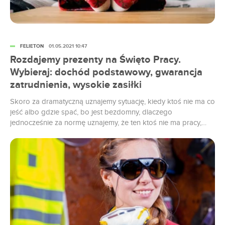
FELIETON
01.05.2021 10:47
Rozdajemy prezenty na Święto Pracy.
Wybieraj: dochód podstawowy, gwarancja
zatrudnienia, wysokie zasiłki
Skoro za dramatyczną uznajemy sytuację, kiedy ktoś nie ma co
jeść albo gdzie spać, bo jest bezdomny, dlaczego
jednocześnie za normę uznajemy, że ten ktoś nie ma pracy,
choćby chciałby ją mieć? Przecież to właśnie praca jest
niezbędna do normalnego funkcjonowania. A skoro tak, czy
rząd nie powinien zagwarantować każdemu zatrudnienie?