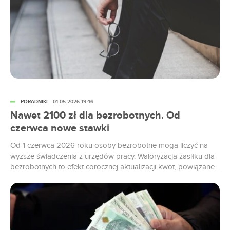
PORADNIKI
01.05.2026 19:46
Nawet 2100 zł dla bezrobotnych. Od
czerwca nowe stawki
Od 1 czerwca 2026 roku osoby bezrobotne mogą liczyć na
wyższe świadczenia z urzędów pracy. Waloryzacja zasiłku dla
bezrobotnych to efekt corocznej aktualizacji kwot, powiązanej
m.in. z poziomem wynagrodzeń i sytuacją na rynku pracy.
Zasiłek dla bezrobotnych – wyższa kwota od czerwca 2026
Podwyżka zasiłku dla bezrobotnych, która zacznie
obowiązywać od czerwca 2026 roku, wynika...