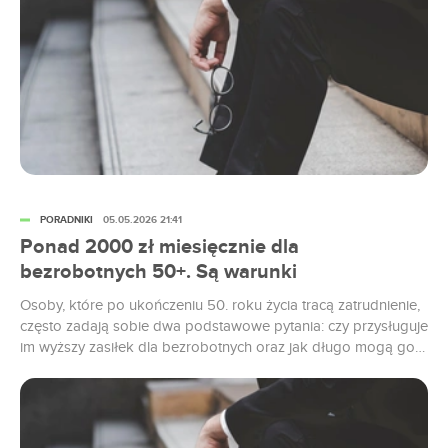
warunkiem uzyskania...
PORADNIKI
05.05.2026 21:41
Ponad 2000 zł miesięcznie dla
bezrobotnych 50+. Są warunki
Osoby, które po ukończeniu 50. roku życia tracą zatrudnienie,
często zadają sobie dwa podstawowe pytania: czy przysługuje
im wyższy zasiłek dla bezrobotnych oraz jak długo mogą go
pobierać. Dowiedz się, na jakie wsparcie od państwa mogą
liczyć pracownicy w tej grupie wiekowej. Zasiłek dla
bezrobotnych – kto może się o niego ubiegać? Podstawowym
warunkiem uzyskania...