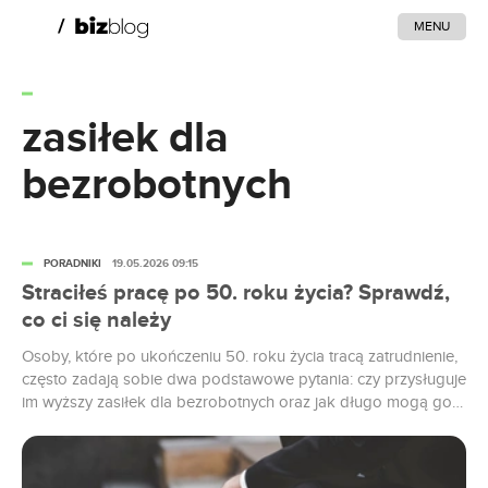
MENU
zasiłek dla
bezrobotnych
PORADNIKI
19.05.2026 09:15
Straciłeś pracę po 50. roku życia? Sprawdź,
co ci się należy
Osoby, które po ukończeniu 50. roku życia tracą zatrudnienie,
często zadają sobie dwa podstawowe pytania: czy przysługuje
im wyższy zasiłek dla bezrobotnych oraz jak długo mogą go
pobierać. Dowiedz się, na jakie wsparcie od państwa mogą
liczyć pracownicy w tej grupie wiekowej. Zasiłek dla
bezrobotnych – kto może się o niego ubiegać? Podstawowym