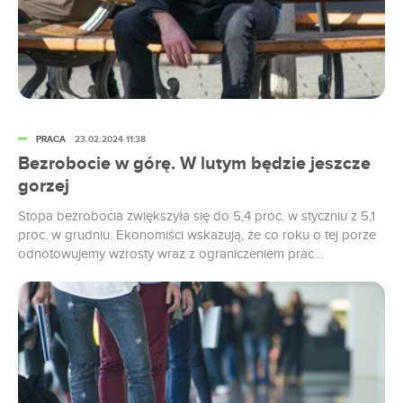
PRACA
23.02.2024 11:38
Bezrobocie w górę. W lutym będzie jeszcze
gorzej
Stopa bezrobocia zwiększyła się do 5,4 proc. w styczniu z 5,1
proc. w grudniu. Ekonomiści wskazują, że co roku o tej porze
odnotowujemy wzrosty wraz z ograniczeniem prac
sezonowych w niektórych branżach. Jeszcze gorsze dane
mogą pojawić się w lutym. W kolejnych miesiącach dochodzi
zwykle do stopniowego zmniejszania liczby zarejestrowanych
w pośredniakach. Niestety w tym roku sytuacja na rynku pracy
będzie gorsza niż w 2023 r. i prawdopodobnie stopa
bezrobocia nie zejdzie tak nisko – oceniają ekonomiści.