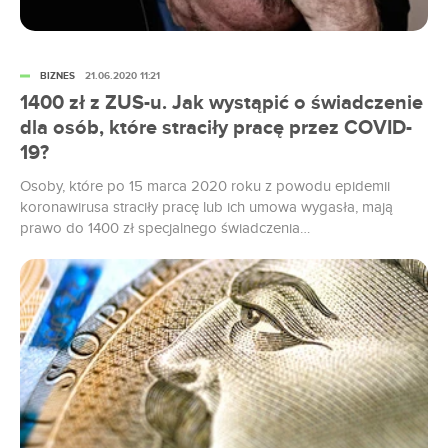
BIZNES
21.06.2020 11:21
1400 zł z ZUS-u. Jak wystąpić o świadczenie
dla osób, które straciły pracę przez COVID-
19?
Osoby, które po 15 marca 2020 roku z powodu epidemii
koronawirusa straciły pracę lub ich umowa wygasła, mają
prawo do 1400 zł specjalnego świadczenia
solidarnościowego. Ten szczególny rodzaj zasiłku dla
bezrobotnych będzie wypłacany przez trzy miesiące. Wnioski
są przyjmowane tylko elektronicznie przez platformę PUE
ZUS. Dodatek solidarnościowy wynosi 1400 zł miesięcznie i
przysługuje od 1 czerwca...