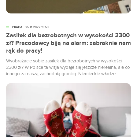
PRACA
25.11.2022 19:53
Zasiłek dla bezrobotnych w wysokości 2300
zł? Pracodawcy biją na alarm: zabraknie nam
rąk do pracy!
Wyobrażacie sobie zasiłek dla bezrobotnych w wysokości
2300 zł? W Polsce ta wizja wydaje się jeszcze nierealna, ale co
innego za naszą zachodnią granicą. Niemieckie władze
kombinują, jak mogą, by wspomóc obywateli w tych trudnych
czasach i między innymi padł właśnie taki pomysł, by wyraźnie
zwiększyć wartość zasiłku dla osób pozostających bez pracy.
Co na to niemieccy pracodawcy? Możecie sobie tylko
wyobrazić, jak wielkie przerażenie wywołała w nich ta wizja.