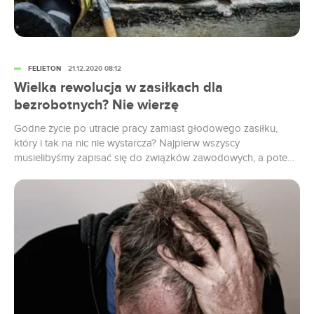
FELIETON
21.12.2020 08:12
Wielka rewolucja w zasiłkach dla
bezrobotnych? Nie wierzę
Godne życie po utracie pracy zamiast głodowego zasiłku,
który i tak na nic nie wystarcza? Najpierw wszyscy
musielibyśmy zapisać się do związków zawodowych, a potem
musiałby się wydarzyć cud. Ale zanim przyjdzie obudzić się z
tego snu, zobaczmy, jak mógłby wyglądać wymarzony przez
lewicę system zabezpieczeń na bezrobociu.