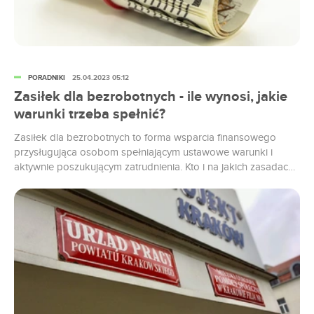
PORADNIKI
25.04.2023 05:12
Zasiłek dla bezrobotnych - ile wynosi, jakie
warunki trzeba spełnić?
Zasiłek dla bezrobotnych to forma wsparcia finansowego
przysługująca osobom spełniającym ustawowe warunki i
aktywnie poszukującym zatrudnienia. Kto i na jakich zasadach
może o niego wnioskować? Kto może się ubiegać o zasiłek
dla bezrobotnych? Zasiłek dla bezrobotnych mogą pobierać
wyłącznie osoby, które zarejestrowały się w urzędzie pracy
jako aktywnie poszukujący zatrudnienia. Przysługuje on w
przypadku, gdy...