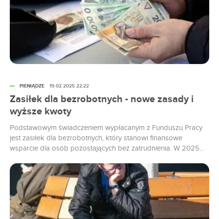
PIENIĄDZE
19.02.2025 22:22
Zasiłek dla bezrobotnych - nowe zasady i
wyższe kwoty
Podstawowym świadczeniem wypłacanym z Funduszu Pracy
jest zasiłek dla bezrobotnych, który stanowi finansowe
wsparcie dla osób pozostających bez zatrudnienia. W 2025
roku zmienia się kwota świadczenia, a dodatkowo ma być ono
wypłacane na innych zasadach. Co warto wiedzieć o zasiłku
dla bezrobotnych w 2025 roku?