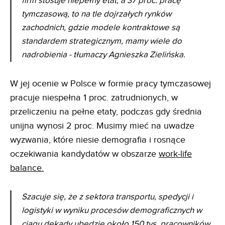
firm stosuje niepełny etat, a 37 proc. pracę
tymczasową, to na tle dojrzałych rynków
zachodnich, gdzie modele kontraktowe są
standardem strategicznym, mamy wiele do
nadrobienia - tłumaczy Agnieszka Zielińska.
W jej ocenie w Polsce w formie pracy tymczasowej
pracuje niespełna 1 proc. zatrudnionych, w
przeliczeniu na pełne etaty, podczas gdy średnia
unijna wynosi 2 proc. Musimy mieć na uwadze
wyzwania, które niesie demografia i rosnące
oczekiwania kandydatów w obszarze
work-life
balance.
Szacuje się, że z sektora transportu, spedycji i
logistyki w wyniku procesów demograficznych w
ciągu dekady ubędzie około 150 tys. pracowników.