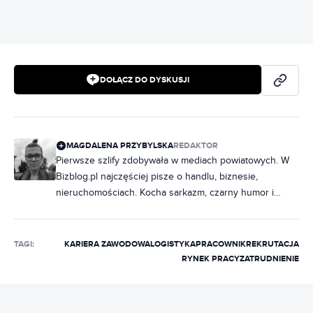
DOŁĄCZ DO DYSKUSJI
MAGDALENA PRZYBYLSKA
REDAKTOR
Pierwsze szlify zdobywała w mediach powiatowych. W
Bizblog.pl najczęściej pisze o handlu, biznesie,
nieruchomościach. Kocha sarkazm, czarny humor i
muzykę, bez której nie potrafi żyć.
TAGI:
KARIERA ZAWODOWA
LOGISTYKA
PRACOWNIK
REKRUTACJA
RYNEK PRACY
ZATRUDNIENIE