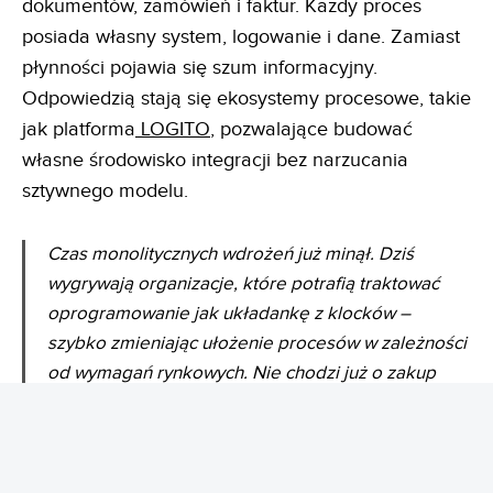
dokumentów, zamówień i faktur. Każdy proces
posiada własny system, logowanie i dane. Zamiast
płynności pojawia się szum informacyjny.
Odpowiedzią stają się ekosystemy procesowe, takie
jak platforma
LOGITO
, pozwalające budować
własne środowisko integracji bez narzucania
sztywnego modelu.
Czas monolitycznych wdrożeń już minął. Dziś
wygrywają organizacje, które potrafią traktować
oprogramowanie jak układankę z klocków –
szybko zmieniając ułożenie procesów w zależności
od wymagań rynkowych. Nie chodzi już o zakup
kolejnego zamkniętego systemu. Chodzi o
stworzenie elastycznego środowiska pracy
dopasowanego do konkretnej organizacji –
Mariusz Lęcznar, Dyrektor Produktu LOGITO