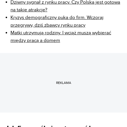
Dziwny sygnał z rynku pracy. Czy Polska jest gotowa
na takie atrakcje?
Kryzys demograficzny puka do firm. Wczoraj
przegrywy, dziś zbawcy rynku pracy
Matki utrzymują rodziny. I wciąż muszą wybierać
między pracą a domem
REKLAMA