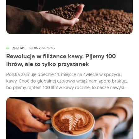
ZDROWIE
02.05.2026 10:45
Rewolucja w filiżance kawy. Pijemy 100
litrów, ale to tylko przystanek
Polska zajmuje obecnie 14. miejsce na świecie w spożyciu
kawy. Choć do globalnej czołówki wciąż nam sporo brakuje,
bo pijemy raptem 100 litrów kawy rocznie, to nasze nawyki
coraz wyraźniej pokazują, że polski rynek ma ogromny
potencjał wzrostu. Kawa to dla wielu Polaków obowiązkowy
punkt dnia, ale to, jaką tę jak ją pijemy, zależy od...