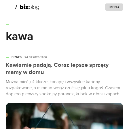
MENU
kawa
BIZNES
24.07.2026 17:06
Kawiarnie padają. Coraz lepsze sprzęty
mamy w domu
Można mieć już klucze, kanapę i wszystkie kartony
rozpakowane, a mimo to wciąż czuć się jak u kogoś. Czasem
dopiero pierwszy spokojny poranek, kubek w dłoni i zapach
świeżo zaparzonej kawy sprawiają, że obce mieszkanie
zaczyna być naprawdę własne. I wygląda na to, że nie jest to
tylko sentymentalna opowieść miłośników espresso. Dla wielu
osób...