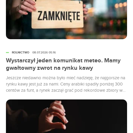
ROLNICTWO
08.07.2026 05:16
Wystarczył jeden komunikat meteo. Mamy
gwałtowny zwrot na rynku kawy
Jeszcze niedawno można było mieć nadzieję, że najgorsze na
rynku kawy jest już za nami. Ceny arabiki spadły poniżej 300
centów za funt, a rynek zaczął grać pod rekordowe zbiory w
Brazylii. Konsumenci mogli więc liczyć, że z czasem ulga dotrze
także do sklepów i kawiarni. Ten scenariusz właśnie mocno się
komplikuje. W poniedziałek 6...