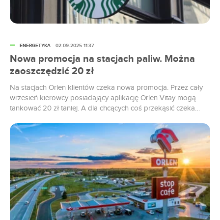
ENERGETYKA
02.09.2025 11:37
Nowa promocja na stacjach paliw. Można
zaoszczędzić 20 zł
Na stacjach Orlen klientów czeka nowa promocja. Przez cały
wrzesień kierowcy posiadający aplikację Orlen Vitay mogą
tankować 20 zł taniej. A dla chcących coś przekąsić czeka
promocja śniadaniowa stop.cafe. Piotr Suchodolski, dyrektor
wykonawczy ds. marketingu komercyjnego Orlen twierdzi, że
wakacyjna promocja po raz kolejny okazała się ogromny
sukcesem. W tym roku liczba wykorzystanych kuponów w...