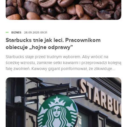
BIZNES
28.09.2025 09:31
Starbucks tnie jak leci. Pracownikom
obiecuje „hojne odprawy”
Starbucks staje przed trudnym wyborem. Aby wrócić na
ścieżkę wzrostu, zamknie setki kawiarni i przeprowadzi kolejną
falę zwolnień. Kawowy gigant poinformował, że zlikwiduje
około 900 miejsc pracy. Decyzje ta ma związek z
pogarszającą się sytuacją sieci, która od kilku kwartałów
notuje finansowe spadki. Żeby obniżyć koszty, potentat
zamknie setki lokali w Ameryce Północnej oraz kilka...