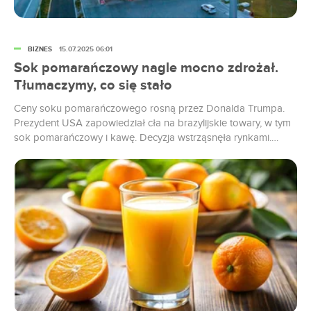
BIZNES
15.07.2025 06:01
Sok pomarańczowy nagle mocno zdrożał.
Tłumaczymy, co się stało
Ceny soku pomarańczowego rosną przez Donalda Trumpa.
Prezydent USA zapowiedział cła na brazylijskie towary, w tym
sok pomarańczowy i kawę. Decyzja wstrząsnęła rynkami.
Donald Trump należy do pokolenia, które zna na pamięć
kultową komedię „Trading Places” („Nieoczekiwana zmiana
miejsc”) – tę z Danem Aykroydem i Eddiem Murphym, w której
cała giełda wariuje, bo dwóch starszych...