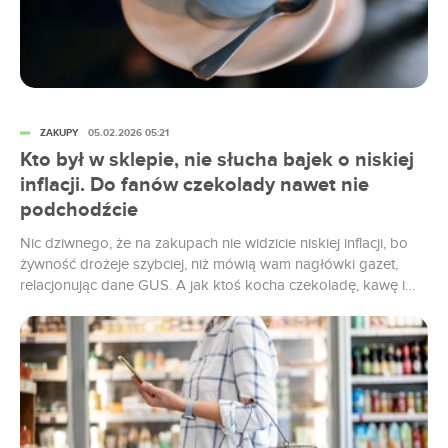
ZAKUPY
05.02.2026 05:21
Kto był w sklepie, nie słucha bajek o niskiej
inflacji. Do fanów czekolady nawet nie
podchodźcie
Nic dziwnego, że na zakupach nie widzicie niskiej inflacji, bo
żywność drożeje szybciej, niż mówią wam nagłówki gazet,
relacjonując dane GUS. A jak ktoś kocha czekoladę, kawę i
jajka, to w ogóle ma wydrenowany portfel na całego. GUS
podaje różne miary, ale wszyscy jarają się co miesiąc inflacją
ogólną. Ta za cały 2025 r. spadła...