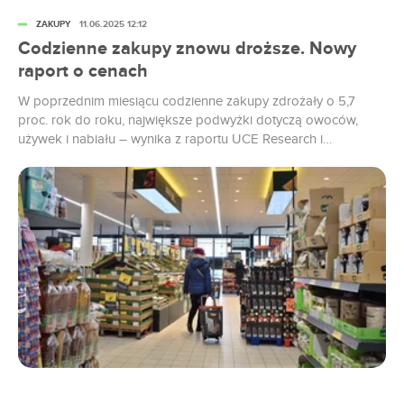
ZAKUPY
11.06.2025 12:12
Codzienne zakupy znowu droższe. Nowy
raport o cenach
W poprzednim miesiącu codzienne zakupy zdrożały o 5,7
proc. rok do roku, największe podwyżki dotyczą owoców,
używek i nabiału – wynika z raportu UCE Research i
Uniwersytetu WSB Merito. Za nieznacznym przyspieszenie
dynamiki wzrostu cen względem kwietnia stoją wysokie koszty
produkcji i dystrybucji, w tym wydatki na energię i
wynagrodzenia. Ale nie tylko. W maju...