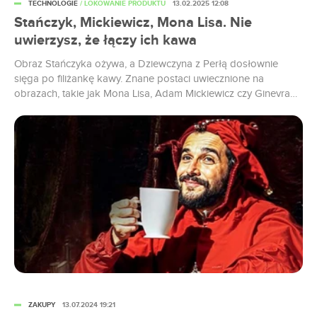
TECHNOLOGIE
/ LOKOWANIE PRODUKTU
13.02.2025 12:08
Stańczyk, Mickiewicz, Mona Lisa. Nie
uwierzysz, że łączy ich kawa
Obraz Stańczyka ożywa, a Dziewczyna z Perłą dosłownie
sięga po filiżankę kawy. Znane postaci uwiecznione na
obrazach, takie jak Mona Lisa, Adam Mickiewicz czy Ginevra
Becni, zyskują nowe życie dzięki sztucznej inteligencji. Efekt jest
zaskakujący i budzi emocje wśród odbiorców. Kampania sieci
Aldi „Barissimo – ożywi Twój dzień” zaskakuje nowatorskim
podejściem do marketingu. Sztuczna inteligencja...
ZAKUPY
13.07.2024 19:21