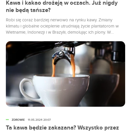
Kawa i kakao drożeją w oczach. Już nigdy
nie będą tańsze?
Robi się coraz bardziej nerwowo na rynku kawy. Zmiany
klimatu i globalne ocieplenie utrudniają życie plantatorom w
Wietnamie, Indonezji i w Brazylii, demolując ich plony. W
efekcie kontrakty terminowe na kawę typu Robusta osiągnęły
najwyższy poziom od 2008 r. Ale wszystko wskazuje, że może
być jeszcze drożej. Zacznijmy od wyjaśnienia podziału kawy
na arabicę i...
ZDROWIE
11.05.2024 20:07
Ta kawa będzie zakazana? Wszystko przez