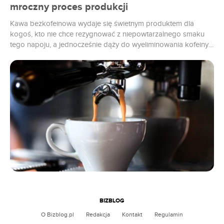
mroczny proces produkcji
Kawa bezkofeinowa wydaje się świetnym produktem dla
kogoś, kto nie chce rezygnować z niepowtarzalnego smaku
tego napoju, a jednocześnie dąży do wyeliminowania kofeiny
ze swojej diety. Problem z kawą pozbawioną kofeiny jest
jednak taki, że zazwyczaj uzyskuje się ją w bardzo niezdrowym
chemicznym procesie, a jego kluczowym elementem jest
rozpuszczalnik znany jako dichlorometan, który może...
BIZBLOG
O Bizblog.pl
Redakcja
Kontakt
Regulamin