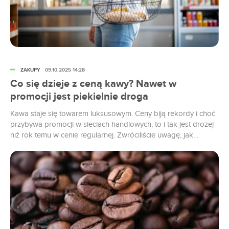
ZAKUPY
09.10.2025 14:28
Co się dzieje z ceną kawy? Nawet w
promocji jest piekielnie droga
Kawa staje się towarem luksusowym. Ceny biją rekordy i choć
przybywa promocji w sieciach handlowych, to i tak jest drożej
niż rok temu w cenie regularnej. Zwróciliście uwagę, jak
bardzo podrożała kawa? Zapnijcie pasy, bo w niektórych
przypadkach ceny poszły w górę o prawie 30 proc.! Według
raportu UCE Research i Uniwersytetu WSB Merito „Indeks...