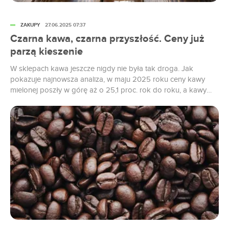
ZAKUPY
27.06.2025 07:37
Czarna kawa, czarna przyszłość. Ceny już
parzą kieszenie
W sklepach kawa jeszcze nigdy nie była tak droga. Jak
pokazuje najnowsza analiza, w maju 2025 roku ceny kawy
mielonej poszły w górę aż o 25,1 proc. rok do roku, a kawy
rozpuszczalnej – o 20,3 proc. Eksperci ostrzegają: to nie
koniec wzrostów. Dynamika podwyżek cen kawy rosła niemal
z miesiąca na miesiąc – w...