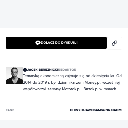
DOŁĄCZ DO DYSKUSJI
JACEK BEREŹNICKI
REDAKTOR
Tematyką ekonomiczną zajmuje się od dziesięciu lat. Od
2014 do 2019 r. był dziennikarzem Money.pl, wcześniej
współtworzył serwisy Mototok.pl i Biztok.pl w ramach
Grupy O2, a następnie Wirtualnej Polski. W Bizblogu
pisze o biznesie, prawie i podatkach.
TAGI:
CHINY
HUAWEI
SAMSUNG
XIAOMI