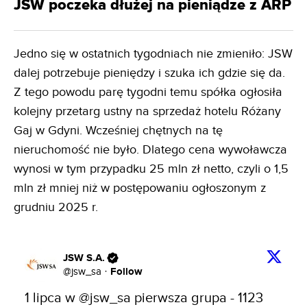
JSW poczeka dłużej na pieniądze z ARP
Jedno się w ostatnich tygodniach nie zmieniło: JSW
dalej potrzebuje pieniędzy i szuka ich gdzie się da.
Z tego powodu parę tygodni temu spółka ogłosiła
kolejny przetarg ustny na sprzedaż hotelu Różany
Gaj w Gdyni. Wcześniej chętnych na tę
nieruchomość nie było. Dlatego cena wywoławcza
wynosi w tym przypadku 25 mln zł netto, czyli o 1,5
mln zł mniej niż w postępowaniu ogłoszonym z
grudniu 2025 r.
JSW S.A.
Follow
@
jsw_sa
·
1 lipca w 
@jsw_sa
 pierwsza grupa - 1123 