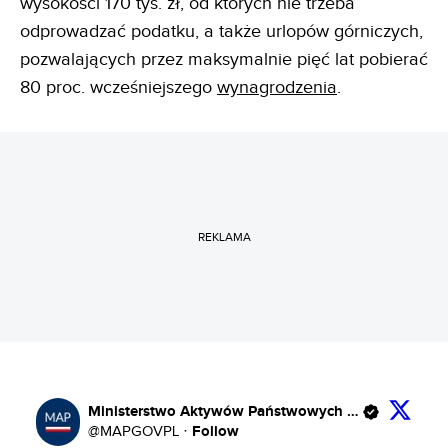
wysokości 170 tys. zł, od których nie trzeba
odprowadzać podatku, a także urlopów górniczych,
pozwalających przez maksymalnie pięć lat pobierać
80 proc. wcześniejszego
wynagrodzenia
.
REKLAMA
Ministerstwo Aktywów Państwowych 🇵🇱
Follow
@
MAPGOVPL
·