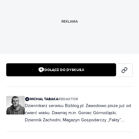
REKLAMA
DOŁĄCZ DO DYSKUSJI
MICHAŁ TABAKA
REDAKTOR
Dziennikarz serwisu Bizblog.pl. Zawodowo pisze już od
ćwierć wieku. Dawniej m.in. Goniec Górnośląski,
Dziennik Zachodni, Magazyn Gospodarczy „Fakty”.
Współpracował m.in. z Miesięcznikiem Finansowym
„Bank”. Zajmuje się głównie sprawami gospodarczymi -