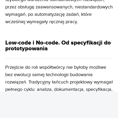
przez obsługę zaawansowanych, niestandardowych
wymagań, po automatyzację zadań, które
wcześniej wymagały ręcznej pracy.
Low-code i No-code. Od specyfikacji do
prototypowania
Przejście do roli współtwórcy nie byłoby możliwe
bez ewolucji samej technologii budowania
rozwiązań. Tradycyjny łańcuch projektowy wymagał
pełnego cyklu: analiza, dokumentacja, specyfikacja,
development i testy. Nowoczesny model stawia na
zwinność: warsztat z klientem, żywy prototyp,
testowanie w czasie rzeczywistym oraz szybkie