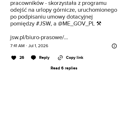
pracowników - skorzystała z programu 
odejść na urlopy górnicze, uruchomionego 
po podpisaniu umowy dotacyjnej 
pomiędzy 
#JSW
, a 
@ME_GOV_PL
 ⚒️

jsw.pl/biuro-prasowe/…
7:41 AM · Jul 1, 2026
26
Reply
Copy link
Read 6 replies