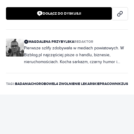
DOŁĄCZ DO DYSKUSJI
MAGDALENA PRZYBYLSKA
REDAKTOR
Pierwsze szlify zdobywała w mediach powiatowych. W
Bizblog.pl najczęściej pisze o handlu, biznesie,
nieruchomościach. Kocha sarkazm, czarny humor i
muzykę, bez której nie potrafi żyć.
TAGI:
BADANIA
CHOROBOWE
L4 ZWOLNIENIE LEKARSKIE
PRACOWNIK
ZUS