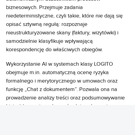
biznesowych. Przejmuje zadania
niedeterministyczne, czyli takie, które nie dają się
opisać sztywną regułą: rozpoznaje
nieustrukturyzowane skany (faktury, wizytówki) i
samodzielnie klasyfikuje wpływającą
korespondencję do właściwych obiegów.
Wykorzystanie AI w systemach klasy LOGITO
obejmuje m.in. automatyczną ocenę ryzyka
formalnego i merytorycznego w umowach oraz
funkcję „Chat z dokumentem”. Pozwala ona na
prowadzenie analizy treści oraz podsumowywanie
historii komentarzy bezpośrednio w hermetycznym
środowisku firmy.
Eliminowany jest w ten
sposób
wyciek danych do publicznych sieci, zapewniając
pełne bezpieczeństwo informacji przy