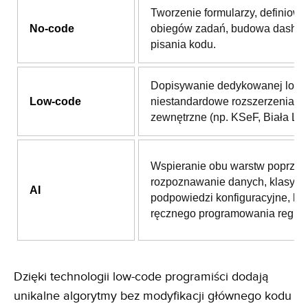
Tworzenie formularzy, definiowa
No-code
obiegów zadań, budowa dashb
pisania kodu.
Dopisywanie dedykowanej logik
Low-code
niestandardowe rozszerzenia i i
zewnętrzne (np. KSeF, Biała List
Wspieranie obu warstw poprzez
rozpoznawanie danych, klasyfika
AI
podpowiedzi konfiguracyjne, be
ręcznego programowania reguł.
Dzięki technologii low-code programiści dodają
unikalne algorytmy bez modyfikacji głównego kodu