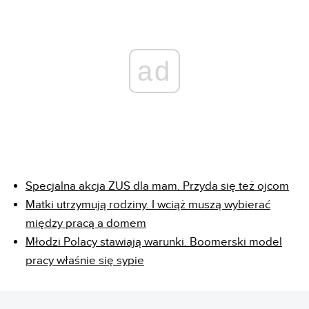
ad
Specjalna akcja ZUS dla mam. Przyda się też ojcom
Matki utrzymują rodziny. I wciąż muszą wybierać
między pracą a domem
Młodzi Polacy stawiają warunki. Boomerski model
pracy właśnie się sypie