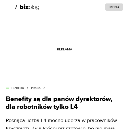
MENU
REKLAMA
BIZBLOG
PRACA
Benefity są dla panów dyrektorów,
dla robotników tylko L4
Rosnąca liczba L4 mocno uderza w pracowników
fizycznych. Żyją krócej niż szefowie, bo nie mają