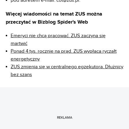
pod adresem e-mail: cot@zus.pl.
Więcej wiadomości na temat ZUS można
przeczytać w Bizblog Spider's Web
Emeryci nie chcą pracować. ZUS zaczyna się
martwić
Ponad 4 tys. rocznie na prąd. ZUS wypłaca ryczałt
energetyczny
ZUS zmienia się w centralnego egzekutora. Dłużnicy
bez szans
REKLAMA