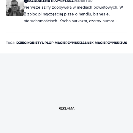
MAGDALENA PRZYBYLSKA
REDAKTOR
Pierwsze szlify zdobywała w mediach powiatowych. W
Bizblog.pl najczęściej pisze o handlu, biznesie,
nieruchomościach. Kocha sarkazm, czarny humor i
muzykę, bez której nie potrafi żyć.
TAGI:
DZIECI
KOBIETY
URLOP MACIERZYŃSKI
ZASIŁEK MACIERZYŃSKI
ZUS
REKLAMA