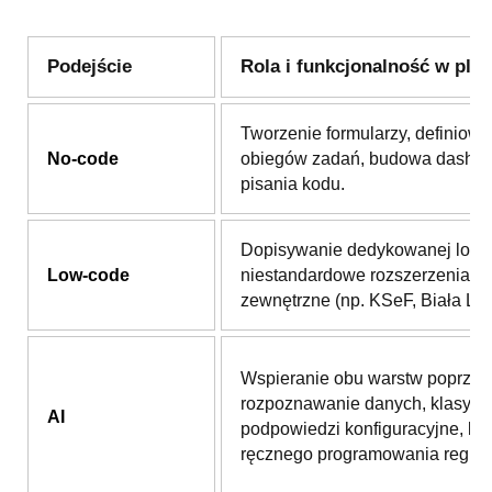
Podejście
Rola i funkcjonalność w plat
Tworzenie formularzy, definiowa
No-code
obiegów zadań, budowa dashb
pisania kodu.
Dopisywanie dedykowanej logik
Low-code
niestandardowe rozszerzenia i i
zewnętrzne (np. KSeF, Biała List
Wspieranie obu warstw poprzez
rozpoznawanie danych, klasyfika
AI
podpowiedzi konfiguracyjne, be
ręcznego programowania reguł.