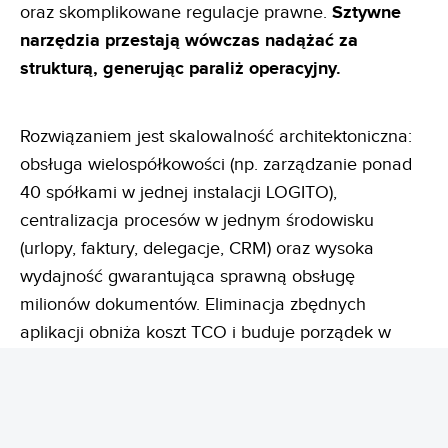
oraz skomplikowane regulacje prawne.
Sztywne
narzędzia przestają wówczas nadążać za
strukturą, generując paraliż operacyjny.
Rozwiązaniem jest skalowalność architektoniczna:
obsługa wielospółkowości (np. zarządzanie ponad
40 spółkami w jednej instalacji LOGITO),
centralizacja procesów w jednym środowisku
(urlopy, faktury, delegacje, CRM) oraz wysoka
wydajność gwarantująca sprawną obsługę
milionów dokumentów. Eliminacja zbędnych
aplikacji obniża koszt TCO i buduje porządek w
danych całej grupy kapitałowej. To podejście, w
którym platforma nie tylko odpowiada na dzisiejsze
potrzeby organizacji, ale
jest architektonicznie
przygotowana na jej wzrost za kilka lat.