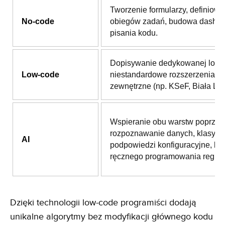
Tworzenie formularzy, definiowa
No-code
obiegów zadań, budowa dashb
pisania kodu.
Dopisywanie dedykowanej logik
Low-code
niestandardowe rozszerzenia i i
zewnętrzne (np. KSeF, Biała List
Wspieranie obu warstw poprzez
rozpoznawanie danych, klasyfika
AI
podpowiedzi konfiguracyjne, be
ręcznego programowania reguł.
Dzięki technologii low-code programiści dodają
unikalne algorytmy bez modyfikacji głównego kodu