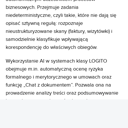
biznesowych. Przejmuje zadania
niedeterministyczne, czyli takie, które nie dają się
opisać sztywną regułą: rozpoznaje
nieustrukturyzowane skany (faktury, wizytówki) i
samodzielnie klasyfikuje wpływającą
korespondencję do właściwych obiegów.
Wykorzystanie AI w systemach klasy LOGITO
obejmuje m.in. automatyczną ocenę ryzyka
formalnego i merytorycznego w umowach oraz
funkcję „Chat z dokumentem”. Pozwala ona na
prowadzenie analizy treści oraz podsumowywanie
historii komentarzy bezpośrednio w hermetycznym
środowisku firmy.
Eliminowany jest w ten
sposób
wyciek danych do publicznych sieci, zapewniając
pełne bezpieczeństwo informacji przy