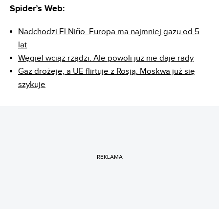
Spider’s Web:
Nadchodzi El Niño. Europa ma najmniej gazu od 5
lat
Węgiel wciąż rządzi. Ale powoli już nie daje rady
Gaz drożeje, a UE flirtuje z Rosją. Moskwa już się
szykuje
REKLAMA