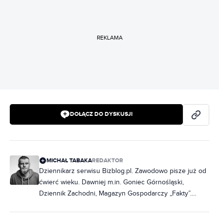
REKLAMA
DOŁĄCZ DO DYSKUSJI
MICHAŁ TABAKA
REDAKTOR
Dziennikarz serwisu Bizblog.pl. Zawodowo pisze już od
ćwierć wieku. Dawniej m.in. Goniec Górnośląski,
Dziennik Zachodni, Magazyn Gospodarczy „Fakty”.
Współpracował m.in. z Miesięcznikiem Finansowym
„Bank”. Zajmuje się głównie sprawami gospodarczymi -