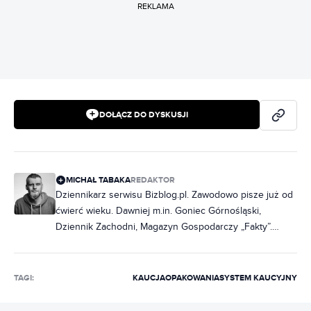
REKLAMA
DOŁĄCZ DO DYSKUSJI
MICHAŁ TABAKA
REDAKTOR
Dziennikarz serwisu Bizblog.pl. Zawodowo pisze już od
ćwierć wieku. Dawniej m.in. Goniec Górnośląski,
Dziennik Zachodni, Magazyn Gospodarczy „Fakty”.
Współpracował m.in. z Miesięcznikiem Finansowym
„Bank”. Zajmuje się głównie sprawami gospodarczymi -
z obszaru energetyki i jej transformacji. Pisze o
TAGI:
KAUCJA
OPAKOWANIA
SYSTEM KAUCYJNY
górnikach, hutnikach, energetykach, odnawialnych
źródłach energii, a także o polityce jądrowej, czy