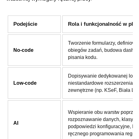
Podejście
Rola i funkcjonalność w plat
Tworzenie formularzy, definiowa
No-code
obiegów zadań, budowa dashb
pisania kodu.
Dopisywanie dedykowanej logik
Low-code
niestandardowe rozszerzenia i i
zewnętrzne (np. KSeF, Biała List
Wspieranie obu warstw poprzez
rozpoznawanie danych, klasyfika
AI
podpowiedzi konfiguracyjne, be
ręcznego programowania reguł.