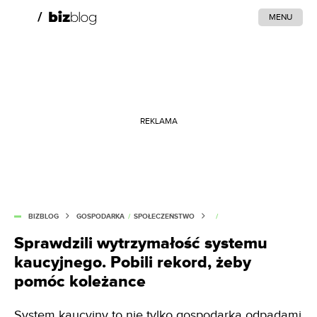
MENU
REKLAMA
BIZBLOG
GOSPODARKA
/
SPOŁECZEŃSTWO
/
Sprawdzili wytrzymałość systemu
kaucyjnego. Pobili rekord, żeby
pomóc koleżance
System kaucyjny to nie tylko gospodarka odpadami