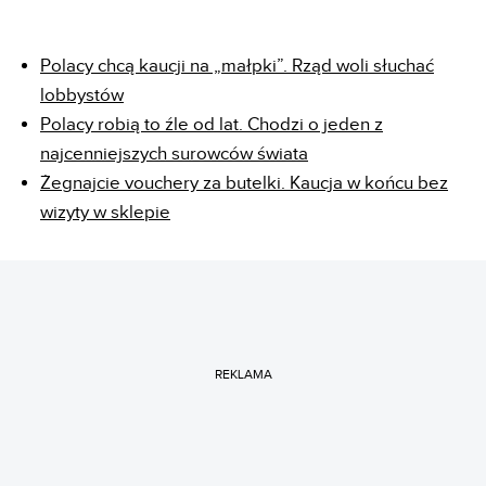
Polacy chcą kaucji na „małpki”. Rząd woli słuchać
lobbystów
Polacy robią to źle od lat. Chodzi o jeden z
najcenniejszych surowców świata
Żegnajcie vouchery za butelki. Kaucja w końcu bez
wizyty w sklepie
REKLAMA