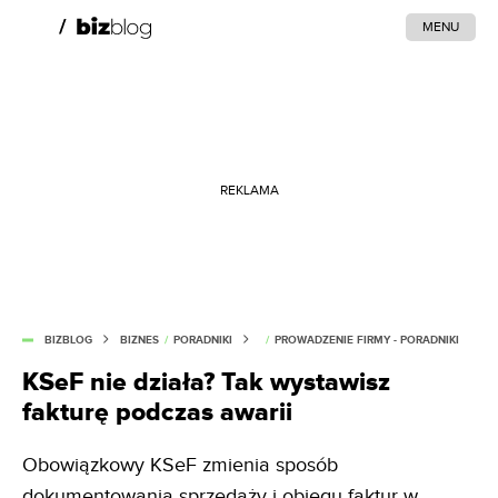
MENU
REKLAMA
BIZBLOG
BIZNES
/
PORADNIKI
/
PROWADZENIE FIRMY - PORADNIKI
KSeF nie działa? Tak wystawisz
fakturę podczas awarii
Obowiązkowy KSeF zmienia sposób
dokumentowania sprzedaży i obiegu faktur w