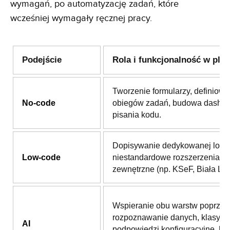
wymagań, po automatyzację zadań, które
wcześniej wymagały ręcznej pracy.
Podejście
Rola i funkcjonalność w plat
Tworzenie formularzy, definiowa
No-code
obiegów zadań, budowa dashb
pisania kodu.
Dopisywanie dedykowanej logik
Low-code
niestandardowe rozszerzenia i i
zewnętrzne (np. KSeF, Biała List
Wspieranie obu warstw poprzez
rozpoznawanie danych, klasyfika
AI
podpowiedzi konfiguracyjne, be