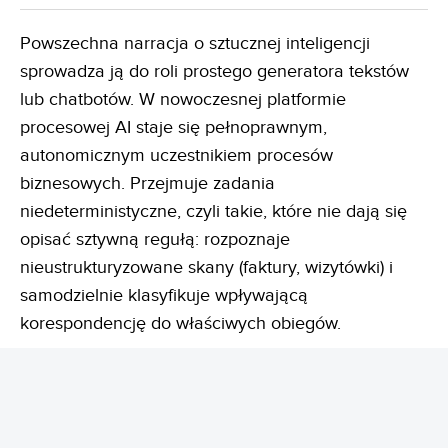
Powszechna narracja o sztucznej inteligencji
sprowadza ją do roli prostego generatora tekstów
lub chatbotów. W nowoczesnej platformie
procesowej AI staje się pełnoprawnym,
autonomicznym uczestnikiem procesów
biznesowych. Przejmuje zadania
niedeterministyczne, czyli takie, które nie dają się
opisać sztywną regułą: rozpoznaje
nieustrukturyzowane skany (faktury, wizytówki) i
samodzielnie klasyfikuje wpływającą
korespondencję do właściwych obiegów.
Wykorzystanie AI w systemach klasy LOGITO
obejmuje m.in. automatyczną ocenę ryzyka
formalnego i merytorycznego w umowach oraz