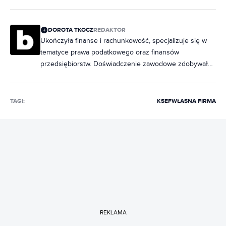
DOROTA TKOCZ
REDAKTOR
Ukończyła finanse i rachunkowość, specjalizuje się w
tematyce prawa podatkowego oraz finansów
przedsiębiorstw. Doświadczenie zawodowe zdobywała,
prowadząc księgowość firm o różnym profilu
działalności. W Bizblogu pisze poradniki dotyczące
podatków, prowadzenia firmy i finansów.
TAGI:
KSEF
WŁASNA FIRMA
REKLAMA