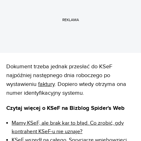
REKLAMA
Dokument trzeba jednak przesłać do KSeF
najpóźniej następnego dnia roboczego po
wystawieniu
faktury
. Dopiero wtedy otrzyma ona
numer identyfikacyjny systemu.
Czytaj więcej o KSeF na Bizblog Spider's Web
Mamy KSeF, ale brak kar to błąd. Co zrobić, gdy
kontrahent KSeF-u nie uznaje?
KSeF wszedł na całego. Spryciarze wniebowzięci,