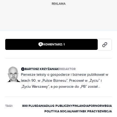
REKLAMA
KOMENTARZ:
1
BARTOSZ KRZYŻANIAK
REDAKTOR
Pierwsze teksty o gospodarce i biznesie publikował w
latach 90. w „Pulsie Biznesu”. Pracował w „Życiu” i
„Życiu Warszawy”, a po powrocie do „PB” został
redaktorem prowadzącym. Współtworzył i kierował
miesięcznikiem „EduFakty” oraz dwumiesięcznikiem
„Uczę Nowocześnie”, organizował konferencje i
TAGI:
800 PLUS
DANIA
DŁUG PUBLICZNY
FINLANDIA
FOR
NORWEGIA
wykładał. W 2017 r. pracował w redakcjach
POLITYKA SOCJALNA
RYNEK PRACY
SZWECJA
ekonomicznych WP, rok później trafił do „Forbesa”.