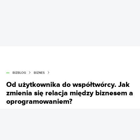
BIZBLOG
BIZNES
Od użytkownika do współtwórcy. Jak
zmienia się relacja między biznesem a
oprogramowaniem?
LOKOWANIE PRODUKTU
: IDEO
Jeszcze niedawno biznes był odbiorcą gotowych
narzędzi. Dziś coraz częściej sam projektuje