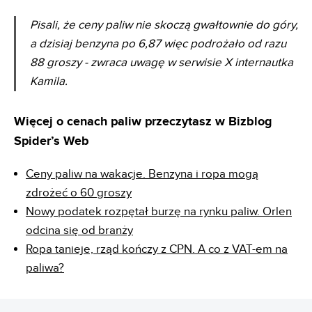
Pisali, że ceny paliw nie skoczą gwałtownie do góry,
a dzisiaj benzyna po 6,87 więc podrożało od razu
88 groszy - zwraca uwagę w serwisie X internautka
Kamila.
Więcej o cenach paliw przeczytasz w Bizblog
Spider’s Web
Ceny paliw na wakacje. Benzyna i ropa mogą
zdrożeć o 60 groszy
Nowy podatek rozpętał burzę na rynku paliw. Orlen
odcina się od branży
Ropa tanieje, rząd kończy z CPN. A co z VAT-em na
paliwa?