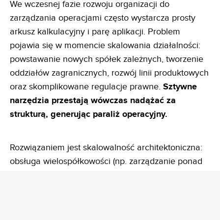
We wczesnej fazie rozwoju organizacji do
zarządzania operacjami często wystarcza prosty
arkusz kalkulacyjny i parę aplikacji. Problem
pojawia się w momencie skalowania działalności:
powstawanie nowych spółek zależnych, tworzenie
oddziałów zagranicznych, rozwój linii produktowych
oraz skomplikowane regulacje prawne.
Sztywne
narzędzia przestają wówczas nadążać za
strukturą, generując paraliż operacyjny.
Rozwiązaniem jest skalowalność architektoniczna:
obsługa wielospółkowości (np. zarządzanie ponad
40 spółkami w jednej instalacji LOGITO),
centralizacja procesów w jednym środowisku
(urlopy, faktury, delegacje, CRM) oraz wysoka
wydajność gwarantująca sprawną obsługę