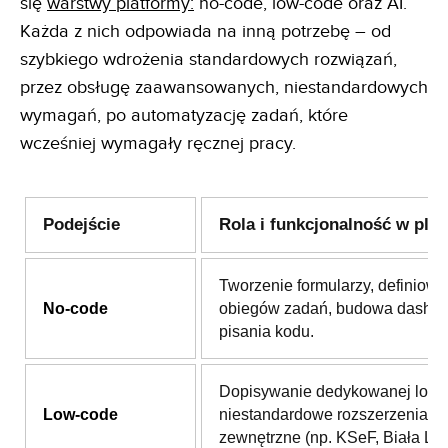
się
warstwy platformy:
no-code, low-code oraz AI.
Każda z nich odpowiada na inną potrzebę – od
szybkiego wdrożenia standardowych rozwiązań,
przez obsługę zaawansowanych, niestandardowych
wymagań, po automatyzację zadań, które
wcześniej wymagały ręcznej pracy.
Podejście
Rola i funkcjonalność w plat
Tworzenie formularzy, definiowa
No-code
obiegów zadań, budowa dashb
pisania kodu.
Dopisywanie dedykowanej logik
Low-code
niestandardowe rozszerzenia i i
zewnętrzne (np. KSeF, Biała List