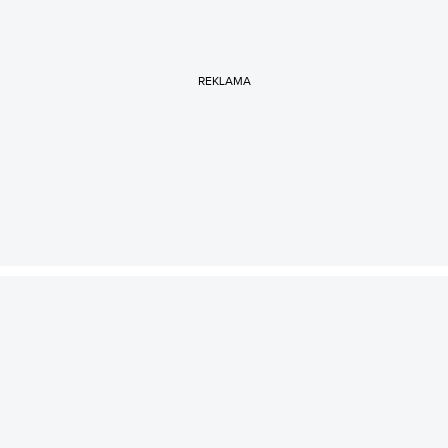
prawnym tak marihuany rekreacyjnej, jak i jej medycznej
odmiany.
REKLAMA