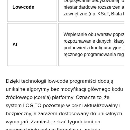
Dopisywanie dedykowanej logik
Low-code
niestandardowe rozszerzenia i i
zewnętrzne (np. KSeF, Biała List
Wspieranie obu warstw poprzez
rozpoznawanie danych, klasyfika
AI
podpowiedzi konfiguracyjne, be
ręcznego programowania reguł.
Dzięki technologii low-code programiści dodają
unikalne algorytmy bez modyfikacji głównego kodu
źródłowego (core'a) platformy. Oznacza to, że
system LOGITO pozostaje w pełni aktualizowalny i
bezpieczny, a zarazem dostosowany do unikalnych
wymagań. Zamiast czekać tygodniami na
wprowadzenie pola w formularzu, zmiana