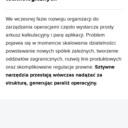
We wczesnej fazie rozwoju organizacji do
zarządzania operacjami często wystarcza prosty
arkusz kalkulacyjny i parę aplikacji. Problem
pojawia się w momencie skalowania działalności:
powstawanie nowych spółek zależnych, tworzenie
oddziałów zagranicznych, rozwój linii produktowych
oraz skomplikowane regulacje prawne.
Sztywne
narzędzia przestają wówczas nadążać za
strukturą, generując paraliż operacyjny.
Rozwiązaniem jest skalowalność architektoniczna:
obsługa wielospółkowości (np. zarządzanie ponad
40 spółkami w jednej instalacji LOGITO),
centralizacja procesów w jednym środowisku