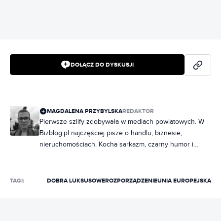
DOŁĄCZ DO DYSKUSJI
MAGDALENA PRZYBYLSKA
REDAKTOR
Pierwsze szlify zdobywała w mediach powiatowych. W
Bizblog.pl najczęściej pisze o handlu, biznesie,
nieruchomościach. Kocha sarkazm, czarny humor i
muzykę, bez której nie potrafi żyć.
TAGI:
DOBRA LUKSUSOWE
ROZPORZĄDZENIE
UNIA EUROPEJSKA