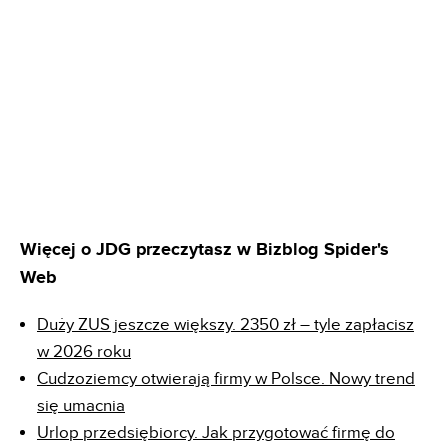
Więcej o JDG przeczytasz w Bizblog Spider's
Web
Duży ZUS jeszcze większy. 2350 zł – tyle zapłacisz
w 2026 roku
Cudzoziemcy otwierają firmy w Polsce. Nowy trend
się umacnia
Urlop przedsiębiorcy. Jak przygotować firmę do