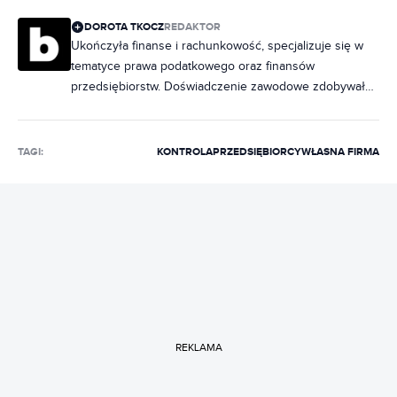
DOROTA TKOCZ
REDAKTOR
Ukończyła finanse i rachunkowość, specjalizuje się w
tematyce prawa podatkowego oraz finansów
przedsiębiorstw. Doświadczenie zawodowe zdobywała,
prowadząc księgowość firm o różnym profilu
działalności. W Bizblogu pisze poradniki dotyczące
podatków, prowadzenia firmy i finansów.
TAGI:
KONTROLA
PRZEDSIĘBIORCY
WŁASNA FIRMA
REKLAMA