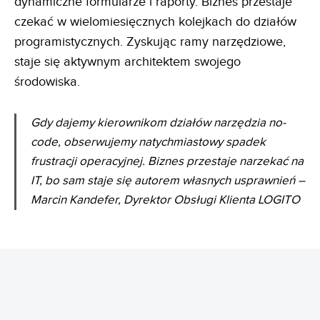
dynamiczne formularze i raporty. Biznes przestaje
czekać w wielomiesięcznych kolejkach do działów
programistycznych. Zyskując ramy narzędziowe,
staje się aktywnym architektem swojego
środowiska.
Gdy dajemy kierownikom działów narzędzia no-
code, obserwujemy natychmiastowy spadek
frustracji
operacyjnej. Biznes przestaje narzekać na
IT, bo sam staje się autorem własnych usprawnień
–
Marcin Kandefer, Dyrektor Obsługi Klienta LOGITO
AI jako uczestnik procesów, a nie
kolejny chatbot