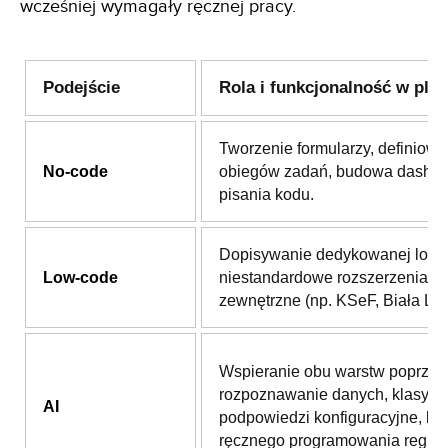
wcześniej wymagały ręcznej pracy.
Podejście
Rola i funkcjonalność w plat
Tworzenie formularzy, definiowa
No-code
obiegów zadań, budowa dashb
pisania kodu.
Dopisywanie dedykowanej logik
Low-code
niestandardowe rozszerzenia i i
zewnętrzne (np. KSeF, Biała List
Wspieranie obu warstw poprzez
rozpoznawanie danych, klasyfika
AI
podpowiedzi konfiguracyjne, be
ręcznego programowania reguł.