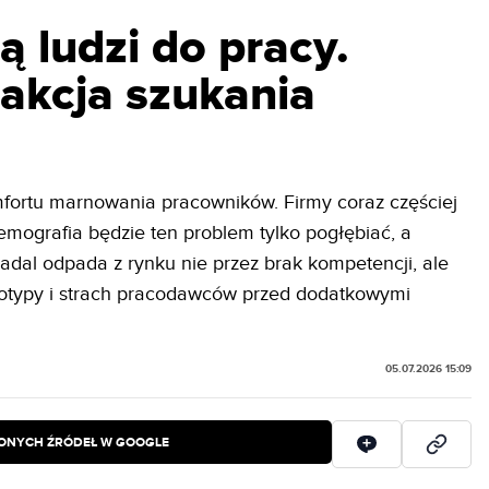
ą ludzi do pracy.
 akcja szukania
fortu marnowania pracowników. Firmy coraz częściej
emografia będzie ten problem tylko pogłębiać, a
dal odpada z rynku nie przez brak kompetencji, ale
reotypy i strach pracodawców przed dodatkowymi
05.07.2026 15:09
IONYCH ŹRÓDEŁ W GOOGLE