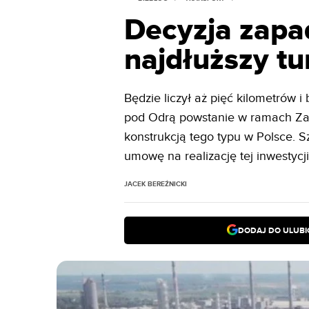
Decyzja zapad
najdłuższy tu
Będzie liczył aż pięć kilometrów 
pod Odrą powstanie w ramach Zac
konstrukcją tego typu w Polsce. 
umowę na realizację tej inwestycj
JACEK BEREŹNICKI
DODAJ DO ULUB