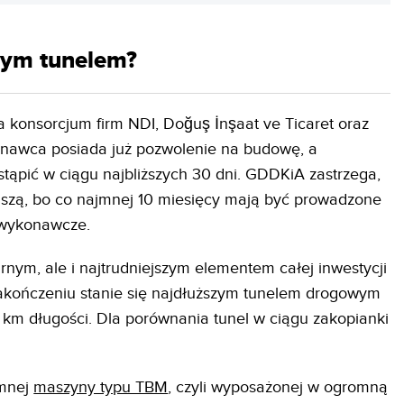
wym tunelem?
a konsorcjum firm NDI, Doğuş İnşaat ve Ticaret oraz
nawca posiada już pozwolenie na budowę, a
ąpić w ciągu najbliższych 30 dni. GDDKiA zastrzega,
uszą, bo co najmnej 10 miesięcy mają być prowadzone
 wykonawcze.
rnym, ale i najtrudniejszym elementem całej inwestycji
zakończeniu stanie się najdłuższym tunelem drogowym
5 km długości. Dla porównania tunel w ciągu zakopianki
omnej
maszyny typu TBM
, czyli wyposażonej w ogromną