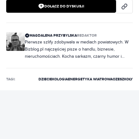
DOŁĄCZ DO DYSKUSJI
MAGDALENA PRZYBYLSKA
REDAKTOR
Pierwsze szlify zdobywała w mediach powiatowych. W
Bizblog.pl najczęściej pisze o handlu, biznesie,
nieruchomościach. Kocha sarkazm, czarny humor i
muzykę, bez której nie potrafi żyć.
TAGI:
DZIECI
EKOLOGIA
ENERGETYKA WIATROWA
OZE
SZKOŁY