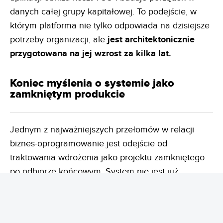
danych całej grupy kapitałowej. To podejście, w
którym platforma nie tylko odpowiada na dzisiejsze
potrzeby organizacji, ale
jest architektonicznie
przygotowana na jej wzrost za kilka lat.
Koniec myślenia o systemie jako
zamkniętym produkcie
Jednym z najważniejszych przełomów w relacji
biznes-oprogramowanie jest odejście od
traktowania wdrożenia jako projektu zamkniętego
po odbiorze końcowym. System nie jest już
gotowym produktem – staje się żywą platformą
rozwijaną w sposób ciągły przez lata.
Oprogramowanie przestaje być zamrożonym