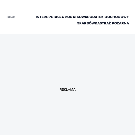
Grupy O2, a następnie Wirtualnej Polski. W Bizblogu
pisze o biznesie, prawie i podatkach.
TAGI:
INTERPRETACJA PODATKOWA
PODATEK DOCHODOWY
SKARBÓWKA
STRAŻ POŻARNA
REKLAMA