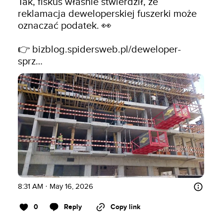
Tak, fiskus właśnie stwierdził, że 
reklamacja deweloperskiej fuszerki może 
oznaczać podatek. 👀

👉 
bizblog.spidersweb.pl/deweloper-
sprz…
8:31 AM · May 16, 2026
0
Reply
Copy link