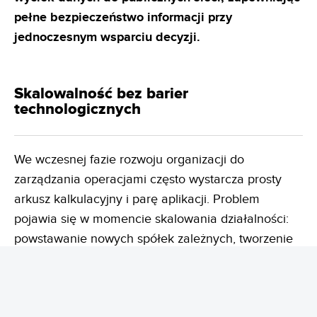
pełne bezpieczeństwo informacji przy
jednoczesnym
wsparciu decyzji.
Skalowalność bez barier
technologicznych
We wczesnej fazie rozwoju organizacji do
zarządzania operacjami często wystarcza prosty
arkusz kalkulacyjny i parę aplikacji. Problem
pojawia się w momencie skalowania działalności:
powstawanie nowych spółek zależnych, tworzenie
oddziałów zagranicznych, rozwój linii produktowych
oraz skomplikowane regulacje prawne.
Sztywne
narzędzia przestają wówczas nadążać za