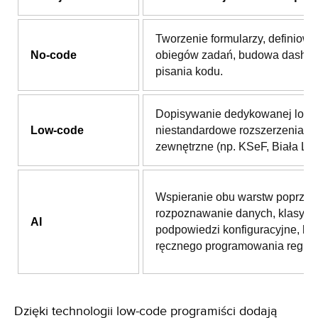
Tworzenie formularzy, definiowa
No-code
obiegów zadań, budowa dashb
pisania kodu.
Dopisywanie dedykowanej logik
Low-code
niestandardowe rozszerzenia i i
zewnętrzne (np. KSeF, Biała List
Wspieranie obu warstw poprzez
rozpoznawanie danych, klasyfika
AI
podpowiedzi konfiguracyjne, be
ręcznego programowania reguł.
Dzięki technologii low-code programiści dodają