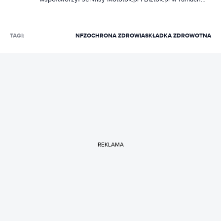
Grupy O2, a następnie Wirtualnej Polski. W Bizblogu
pisze o biznesie, prawie i podatkach.
TAGI:
NFZ
OCHRONA ZDROWIA
SKŁADKA ZDROWOTNA
REKLAMA