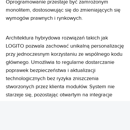
Oprogramowanie przestaje być zamrożonym
monolitem, dostosowując się do zmieniających się
wymogów prawnych i rynkowych.
Architektura hybrydowa rozwiązań takich jak
LOGITO pozwala zachować unikalną personalizację
przy jednoczesnym korzystaniu ze wspólnego kodu
głównego. Umożliwia to regularne dostarczanie
poprawek bezpieczeństwa i aktualizacji
technologicznych bez ryzyka zniszczenia
stworzonych przez klienta modułów. System nie
starzeje się, pozostając otwartym na integracje
poprzez API oraz webhooki.
Ta zmiana ma znaczenie wykraczające poza
kwestie techniczne. Firma, która wdraża LOGITO,