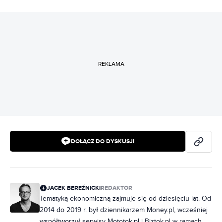
REKLAMA
DOŁĄCZ DO DYSKUSJI
JACEK BEREŹNICKI
REDAKTOR
Tematyką ekonomiczną zajmuje się od dziesięciu lat. Od
2014 do 2019 r. był dziennikarzem Money.pl, wcześniej
współtworzył serwisy Mototok.pl i Biztok.pl w ramach