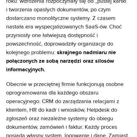
roku: wdrożenia rozpoczynały się od „pustej kartki”
i tworzenia opasłych dokumentów, po czym
dostarczano monolityczne systemy. Z czasem
nastała era wyspecjalizowanych SaaS-ów. Choć
przyniosły one łatwiejszą dostępność i
powszechność, doprowadziły organizacje do
kolejnego problemu:
skrajnego nadmiaru nie
połączonych ze sobą narzędzi oraz silosów
informacyjnych.
Obecnie w przeciętnej firmie funkcjonują osobne
oprogramowania dla każdego obszaru
operacyjnego: CRM do zarządzania relacjami z
klientem, HR do kadr i wniosków, Helpdesk do
zgłoszeń oraz niezależne systemy do obiegu
dokumentów, zamówień i faktur. Każdy proces
posiada własny system, logowanie i dane. Zamiast