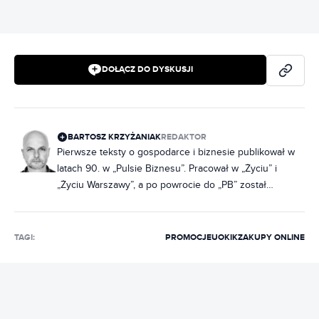
DOŁĄCZ DO DYSKUSJI
BARTOSZ KRZYŻANIAK
REDAKTOR
Pierwsze teksty o gospodarce i biznesie publikował w
latach 90. w „Pulsie Biznesu”. Pracował w „Życiu” i
„Życiu Warszawy”, a po powrocie do „PB” został
redaktorem prowadzącym. Współtworzył i kierował
miesięcznikiem „EduFakty” oraz dwumiesięcznikiem
„Uczę Nowocześnie”, organizował konferencje i
TAGI:
PROMOCJE
UOKIK
ZAKUPY ONLINE
wykładał. W 2017 r. pracował w redakcjach
ekonomicznych WP, rok później trafił do „Forbesa”.
Absolwent dziennikarstwa UW oraz studiów
podyplomowych z polityki pieniężnej i bankowości
centralnej (INE PAN, NBP).