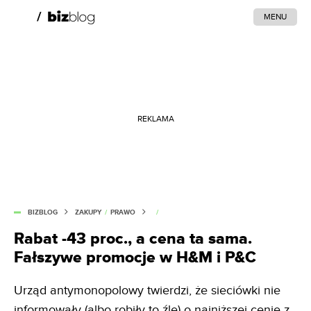
MENU
REKLAMA
BIZBLOG
ZAKUPY
/
PRAWO
/
Rabat -43 proc., a cena ta sama.
Fałszywe promocje w H&M i P&C
Urząd antymonopolowy twierdzi, że sieciówki nie
informowały (albo robiły to źle) o najniższej cenie z