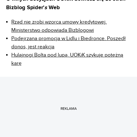
Bizblog Spider'
s
Web
Rząd nie zrobi wzorca umowy kredytowej.
Ministerstwo odpowiada Bizblogowi
Podejrzana promocja w Lidlu i Biedronce. Poszedł
donos, jest reakcja
Hulajnogi Bolta pod lupą. UOKiK szykuje potężną
karę
REKLAMA