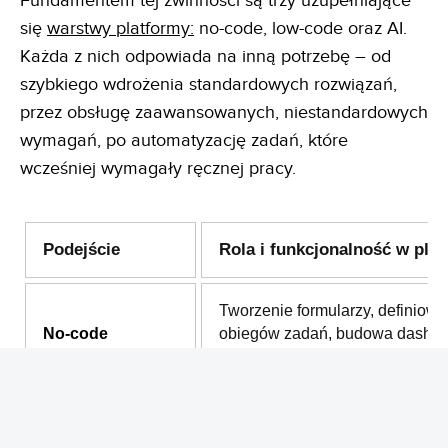
Fundamentem tej zwinności są trzy uzupełniające
się
warstwy platformy:
no-code, low-code oraz AI.
Każda z nich odpowiada na inną potrzebę – od
szybkiego wdrożenia standardowych rozwiązań,
przez obsługę zaawansowanych, niestandardowych
wymagań, po automatyzację zadań, które
wcześniej wymagały ręcznej pracy.
Podejście
Rola i funkcjonalność w plat
Tworzenie formularzy, definiowa
No-code
obiegów zadań, budowa dashb
pisania kodu.
Dopisywanie dedykowanej logik
Low-code
niestandardowe rozszerzenia i i