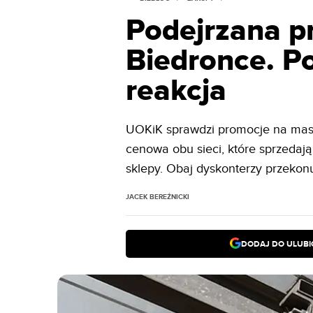
Podejrzana pr
Biedronce. Po
reakcja
UOKiK sprawdzi promocje na masło
cenowa obu sieci, które sprzedają
sklepy. Obaj dyskonterzy przekonu
JACEK BEREŹNICKI
DODAJ DO ULUB