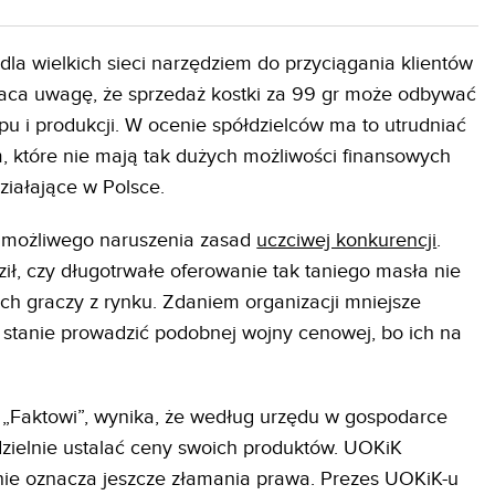
la wielkich sieci narzędziem do przyciągania klientów
raca uwagę, że sprzedaż kostki za 99 gr może odbywać
pu i produkcji. W ocenie spółdzielców ma to utrudniać
 które nie mają tak dużych możliwości finansowych
ziałające w Polsce.
 możliwego naruszenia zasad
uczciwej konkurencji
.
ł, czy długotrwałe oferowanie tak taniego masła nie
ch graczy z rynku. Zdaniem organizacji mniejsze
w stanie prowadzić podobnej wojny cenowej, bo ich na
ł „Faktowi”, wynika, że według urzędu w gospodarce
ielnie ustalać ceny swoich produktów. UOKiK
nie oznacza jeszcze złamania prawa. Prezes UOKiK-u