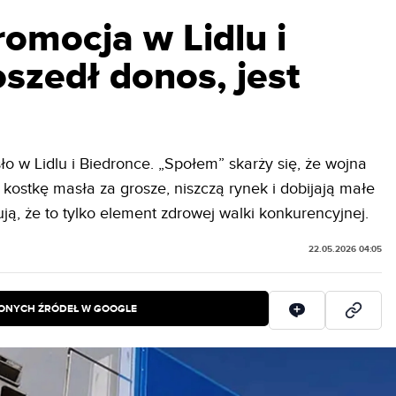
omocja w Lidlu i
szedł donos, jest
 w Lidlu i Biedronce. „Społem” skarży się, że wojna
 kostkę masła za grosze, niszczą rynek i dobijają małe
ją, że to tylko element zdrowej walki konkurencyjnej.
22.05.2026 04:05
IONYCH ŹRÓDEŁ W GOOGLE