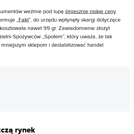
nsumentów weźmie pod lupę
śmiesznie niskie ceny
formuje „
Fakt
”, do urzędu wpłynęły skargi dotyczące
 kosztowała nawet 99 gr. Zawiadomienie złożył
ielni Spożywców „Społem”, który uważa, że tak
 mniejszym sklepom i destabilizować handel
REKLAMA
zczą rynek