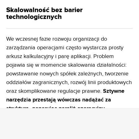
Skalowalność bez barier
technologicznych
We wczesnej fazie rozwoju organizacji do
zarządzania operacjami często wystarcza prosty
arkusz kalkulacyjny i parę aplikacji. Problem
pojawia się w momencie skalowania działalności:
powstawanie nowych spółek zależnych, tworzenie
oddziałów zagranicznych, rozwój linii produktowych
oraz skomplikowane regulacje prawne.
Sztywne
narzędzia przestają wówczas nadążać za
strukturą, generując paraliż operacyjny.
Rozwiązaniem jest skalowalność architektoniczna:
obsługa wielospółkowości (np. zarządzanie ponad