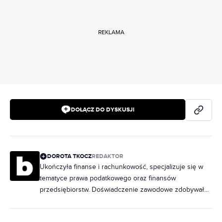
REKLAMA
DOŁĄCZ DO DYSKUSJI
DOROTA TKOCZ
REDAKTOR
Ukończyła finanse i rachunkowość, specjalizuje się w
tematyce prawa podatkowego oraz finansów
przedsiębiorstw. Doświadczenie zawodowe zdobywała,
prowadząc księgowość firm o różnym profilu
działalności. W Bizblogu pisze poradniki dotyczące