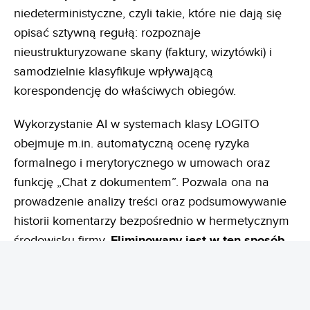
niedeterministyczne, czyli takie, które nie dają się
opisać sztywną regułą: rozpoznaje
nieustrukturyzowane skany (faktury, wizytówki) i
samodzielnie klasyfikuje wpływającą
korespondencję do właściwych obiegów.
Wykorzystanie AI w systemach klasy LOGITO
obejmuje m.in. automatyczną ocenę ryzyka
formalnego i merytorycznego w umowach oraz
funkcję „Chat z dokumentem”. Pozwala ona na
prowadzenie analizy treści oraz podsumowywanie
historii komentarzy bezpośrednio w hermetycznym
środowisku firmy.
Eliminowany jest w ten
sposób
wyciek danych do publicznych sieci, zapewniając
pełne bezpieczeństwo informacji przy
jednoczesnym
wsparciu decyzji.