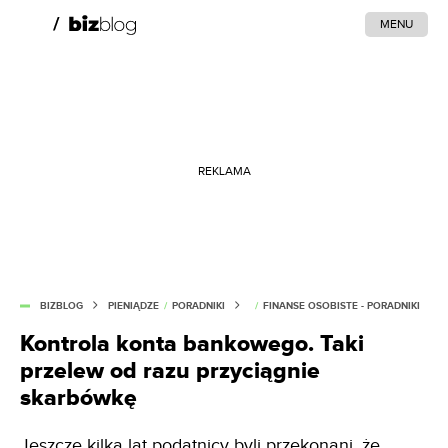
MENU
REKLAMA
BIZBLOG
PIENIĄDZE
/
PORADNIKI
/
FINANSE OSOBISTE - PORADNIKI
Kontrola konta bankowego. Taki
przelew od razu przyciągnie
skarbówkę
Jeszcze kilka lat podatnicy byli przekonani, że