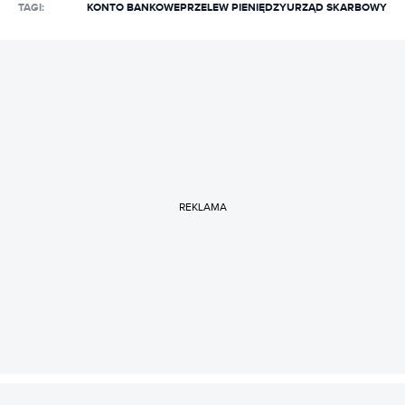
podatków, prowadzenia firmy i finansów.
TAGI:
KONTO BANKOWE
PRZELEW PIENIĘDZY
URZĄD SKARBOWY
REKLAMA