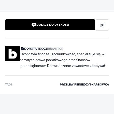
DOŁĄCZ DO DYSKUSJI
DOROTA TKOCZ
REDAKTOR
Ukończyła finanse i rachunkowość, specjalizuje się w
tematyce prawa podatkowego oraz finansów
przedsiębiorstw. Doświadczenie zawodowe zdobywała,
prowadząc księgowość firm o różnym profilu
działalności. W Bizblogu pisze poradniki dotyczące
podatków, prowadzenia firmy i finansów.
TAGI:
PRZELEW PIENIĘDZY
SKARBÓWKA