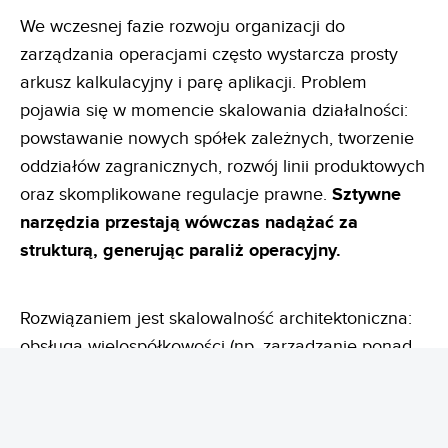
We wczesnej fazie rozwoju organizacji do
zarządzania operacjami często wystarcza prosty
arkusz kalkulacyjny i parę aplikacji. Problem
pojawia się w momencie skalowania działalności:
powstawanie nowych spółek zależnych, tworzenie
oddziałów zagranicznych, rozwój linii produktowych
oraz skomplikowane regulacje prawne.
Sztywne
narzędzia przestają wówczas nadążać za
strukturą, generując paraliż operacyjny.
Rozwiązaniem jest skalowalność architektoniczna:
obsługa wielospółkowości (np. zarządzanie ponad
40 spółkami w jednej instalacji LOGITO),
centralizacja procesów w jednym środowisku
(urlopy, faktury, delegacje, CRM) oraz wysoka