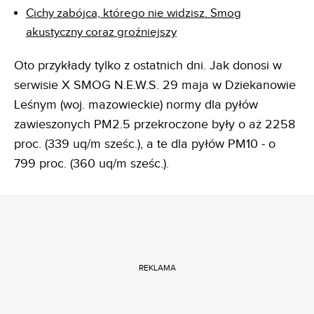
Cichy zabójca, którego nie widzisz. Smog
akustyczny coraz groźniejszy
Oto przykłady tylko z ostatnich dni. Jak donosi w
serwisie X SMOG N.E.W.S. 29 maja w Dziekanowie
Leśnym (woj. mazowieckie) normy dla pyłów
zawieszonych PM2.5 przekroczone były o aż 2258
proc. (339 uq/m sześc.), a te dla pyłów PM10 - o
799 proc. (360 uq/m sześc.).
REKLAMA