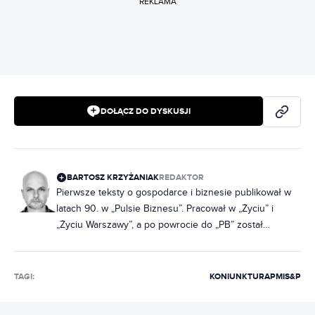
REKLAMA
DOŁĄCZ DO DYSKUSJI
BARTOSZ KRZYŻANIAK
REDAKTOR
Pierwsze teksty o gospodarce i biznesie publikował w
latach 90. w „Pulsie Biznesu”. Pracował w „Życiu” i
„Życiu Warszawy”, a po powrocie do „PB” został
redaktorem prowadzącym. Współtworzył i kierował
miesięcznikiem „EduFakty” oraz dwumiesięcznikiem
„Uczę Nowocześnie”, organizował konferencje i
TAGI:
KONIUNKTURA
PMI
S&P
wykładał. W 2017 r. pracował w redakcjach
ekonomicznych WP, rok później trafił do „Forbesa”.