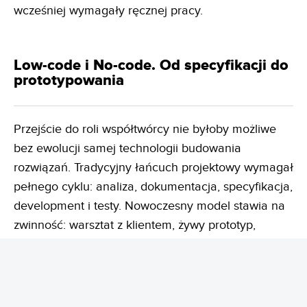
wcześniej wymagały ręcznej pracy.
Low-code i No-code. Od specyfikacji do
prototypowania
Przejście do roli współtwórcy nie byłoby możliwe
bez ewolucji samej technologii budowania
rozwiązań. Tradycyjny łańcuch projektowy wymagał
pełnego cyklu: analiza, dokumentacja, specyfikacja,
development i testy. Nowoczesny model stawia na
zwinność: warsztat z klientem, żywy prototyp,
testowanie w czasie rzeczywistym oraz szybkie
iteracje. Zmiany wprowadza się natychmiast,
eliminując ryzyko błędnej interpretacji specyfikacji
przez programistów.