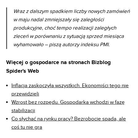
Wraz z dalszym spadkiem liczby nowych zamówień
w maju nadal zmniejszały się zaległości
produkcyjne, choć tempo realizacji zaległych
zleceń w porównaniu z sytuacją sprzed miesiąca
wyhamowało – piszą autorzy indeksu PMI.
Więcej o gospodarce na stronach Bizblog
Spider's Web
Inflacja zaskoczyła wszystkich. Ekonomiści tego nie
przewidzieli
Wzrost bez rozpędu. Gospodarka wchodzi w fazę
stabilizacji
Co słychać na rynku pracy? Bezrobocie spada, ale
coś tu nie gra