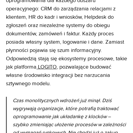
oprogramowania dla każdego obszaru
operacyjnego: CRM do zarządzania relacjami z
klientem, HR do kadr i wniosków, Helpdesk do
zgłoszeń oraz niezależne systemy do obiegu
dokumentów, zamówień i faktur. Każdy proces
posiada własny system, logowanie i dane. Zamiast
płynności pojawia się szum informacyjny.
Odpowiedzią stają się ekosystemy procesowe, takie
jak platforma
LOGITO
, pozwalające budować
własne środowisko integracji bez narzucania
sztywnego modelu.
Czas monolitycznych wdrożeń już minął. Dziś
wygrywają organizacje, które potrafią traktować
oprogramowanie jak układankę z klocków –
szybko zmieniając ułożenie procesów w zależności
od wymagań rynkowych. Nie chodzi już o zakup