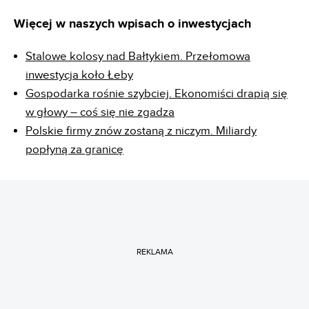
Więcej w naszych wpisach o inwestycjach
Stalowe kolosy nad Bałtykiem. Przełomowa
inwestycja koło Łeby
Gospodarka rośnie szybciej. Ekonomiści drapią się
w głowy – coś się nie zgadza
Polskie firmy znów zostaną z niczym. Miliardy
popłyną za granicę
REKLAMA