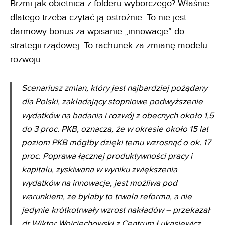
Brzmi jak obietnica z folderu wyborczego? Właśnie
dlatego trzeba czytać ją ostrożnie. To nie jest
darmowy bonus za wpisanie „
innowacje
” do
strategii rządowej. To rachunek za zmianę modelu
rozwoju.
Scenariusz zmian, który jest najbardziej pożądany
dla Polski, zakładający stopniowe podwyższenie
wydatków na badania i rozwój z obecnych około 1,5
do 3 proc. PKB, oznacza, że w okresie około 15 lat
poziom PKB mógłby dzięki temu wzrosnąć o ok. 17
proc. Poprawa łącznej produktywności pracy i
kapitału, zyskiwana w wyniku zwiększenia
wydatków na innowacje, jest możliwa pod
warunkiem, że byłaby to trwała reforma, a nie
jedynie krótkotrwały wzrost nakładów – przekazał
dr Wiktor Wojciechowski z Centrum Łukasiewicz,