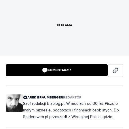
REKLAMA
KOMENTARZ:
1
AREK BRAUMBERGER
REDAKTOR
Szef redakcji Bizblog.pl. W mediach od 30 lat. Pisze o
małym biznesie, podatkach i finansach osobistych. Do
Spidersweb.pl przeszedł z Wirtualnej Polski, gdzie
najpierw był szefem wydawców Money.pl, a potem