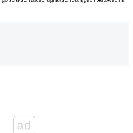
 go ściskać, rzucać, ugniatać, rozciągać i testować na
REKLAMA
ad