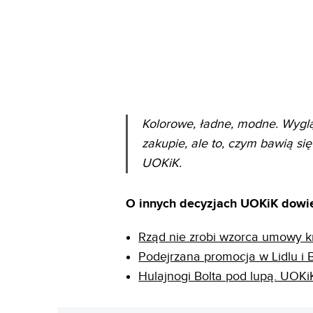
Kolorowe, ładne, modne. Wyglą
zakupie, ale to, czym bawią si
UOKiK.
O innych decyzjach UOKiK dowie
Rząd nie zrobi wzorca umowy k
Podejrzana promocja w Lidlu i B
Hulajnogi Bolta pod lupą. UOKi