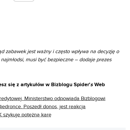
d zabawek jest ważny i często wpływa na decyzję o
ę najmłodsi, musi być bezpieczne
– dodaje prezes
sz się z artykułów w Bizblogu Spider'
s
Web
redytowej. Ministerstwo odpowiada Bizblogowi
iedronce. Poszedł donos, jest reakcja
K szykuje potężną karę