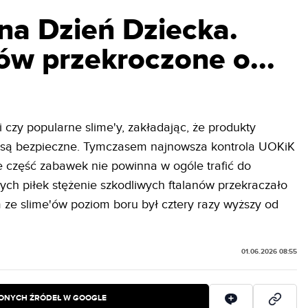
 na Dzień Dziecka.
ów przekroczone o...
ki czy popularne slime'y, zakładając, że produkty
 są bezpieczne. Tymczasem najnowsza kontrola UOKiK
że część zabawek nie powinna w ogóle trafić do
ych piłek stężenie szkodliwych ftalanów przekraczało
 ze slime'ów poziom boru był cztery razy wyższy od
01.06.2026 08:55
IONYCH ŹRÓDEŁ W GOOGLE