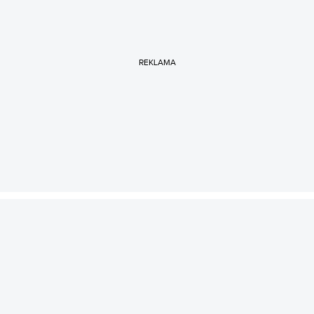
Teraz krąży gdzieś między Rijadem a Abu Zabi.
REKLAMA