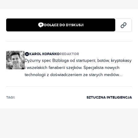
DOŁĄCZ DO DYSKUSJI
KAROL KOPAŃKO
REDAKTOR
Dyżurny spec Bizbloga od startuperii, botów, kryptokasy
i wszelakich fanaberii szejków. Specjalista nowych
technologii z doświadczeniem ze starych mediów.
Zajmuje się opisywaniem sukcesów i porażek startupów,
rozwojem rynku kryptowalut i cyfrowych finansów. Autor
dwóch książek „Bitcoin. Złoto XXI wieku” i „Polski e-
TAGI:
SZTUCZNA INTELIGENCJA
sport”. Publikował w „Pulsie Biznesu” i „Gazecie
Wyborczej”, w „CD-Action”, „Newsweeku”, „Gościu
Niedzielnym” i „Wprost”. Współtworzył Sondę 2.
Uczestnik Intel Extreme Master 2021, komentował
wydarzenia technologiczne dla TVN, Polsatu i Tok FM.