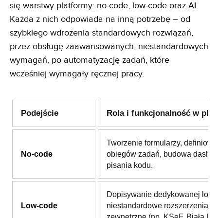
się
warstwy platformy:
no-code, low-code oraz AI.
Każda z nich odpowiada na inną potrzebę – od
szybkiego wdrożenia standardowych rozwiązań,
przez obsługę zaawansowanych, niestandardowych
wymagań, po automatyzację zadań, które
wcześniej wymagały ręcznej pracy.
Podejście
Rola i funkcjonalność w plat
Tworzenie formularzy, definiowa
No-code
obiegów zadań, budowa dashb
pisania kodu.
Dopisywanie dedykowanej logik
Low-code
niestandardowe rozszerzenia i i
zewnętrzne (np. KSeF, Biała List