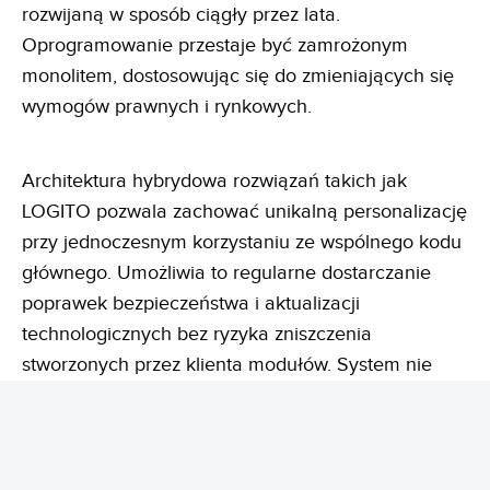
rozwijaną w sposób ciągły przez lata.
Oprogramowanie przestaje być zamrożonym
monolitem, dostosowując się do zmieniających się
wymogów prawnych i rynkowych.
Architektura hybrydowa rozwiązań takich jak
LOGITO pozwala zachować unikalną personalizację
przy jednoczesnym korzystaniu ze wspólnego kodu
głównego. Umożliwia to regularne dostarczanie
poprawek bezpieczeństwa i aktualizacji
technologicznych bez ryzyka zniszczenia
stworzonych przez klienta modułów. System nie
starzeje się, pozostając otwartym na integracje
poprzez API oraz webhooki.
Ta zmiana ma znaczenie wykraczające poza