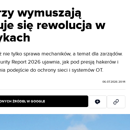
rzy wymuszają
je się rewolucja w
rykach
ż nie tylko sprawa mechaników, a temat dla zarządów.
urity Report 2026 ujawnia, jak pod presją hakerów i
a podejście do ochrony sieci i systemów OT.
06.07.2026 20:14
IONYCH ŹRÓDEŁ W GOOGLE