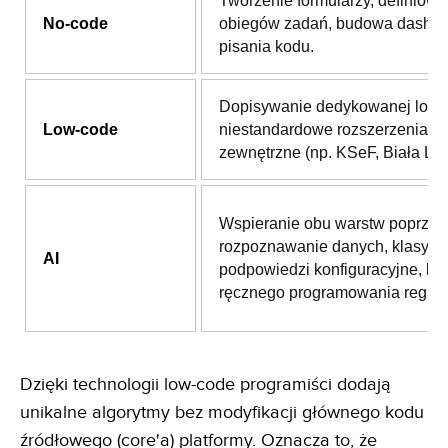
Tworzenie formularzy, definiowa
No-code
obiegów zadań, budowa dashb
pisania kodu.
Dopisywanie dedykowanej logik
Low-code
niestandardowe rozszerzenia i i
zewnętrzne (np. KSeF, Biała List
Wspieranie obu warstw poprzez
rozpoznawanie danych, klasyfika
AI
podpowiedzi konfiguracyjne, be
ręcznego programowania reguł.
Dzięki technologii low-code programiści dodają
unikalne algorytmy bez modyfikacji głównego kodu
źródłowego (core'a) platformy. Oznacza to, że