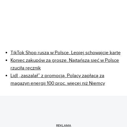
TikTok Shop rusza w Polsce. Lepiej schowajcie kartę
Koniec zakupów za grosze. Najtańsza sieć w Polsce
rzuciła ręcznik
Lidl „zaszalał” z promocją. Polacy zapłacą za
magazyn energii 100 proc. więcej niż Niemcy
REKLAMA