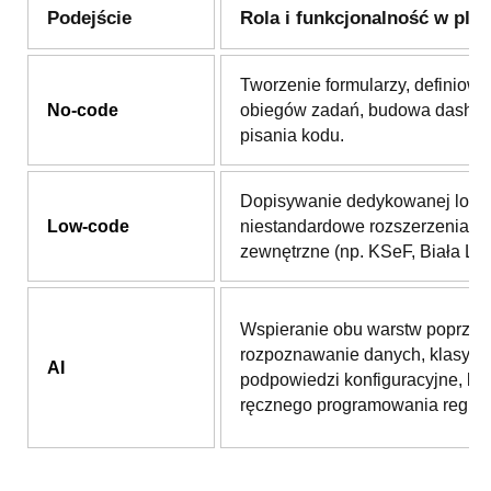
Podejście
Rola i funkcjonalność w plat
Tworzenie formularzy, definiowa
No-code
obiegów zadań, budowa dashb
pisania kodu.
Dopisywanie dedykowanej logik
Low-code
niestandardowe rozszerzenia i i
zewnętrzne (np. KSeF, Biała List
Wspieranie obu warstw poprzez
rozpoznawanie danych, klasyfika
AI
podpowiedzi konfiguracyjne, be
ręcznego programowania reguł.