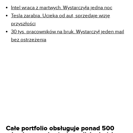
Intel wraca z martwych. Wystarczyła jedna noc
Tesla zarabia. Ucieka od aut, sprzedaje wizję
przyszłości
30 tys. pracowników na bruk. Wystarczył jeden mail
bez ostrzeżenia
Całe portfolio obsługuje ponad 500