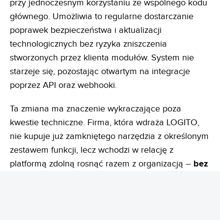
przy jednoczesnym korzystaniu ze wspólnego kodu
głównego. Umożliwia to regularne dostarczanie
poprawek bezpieczeństwa i aktualizacji
technologicznych bez ryzyka zniszczenia
stworzonych przez klienta modułów. System nie
starzeje się, pozostając otwartym na integracje
poprzez API oraz webhooki.
Ta zmiana ma znaczenie wykraczające poza
kwestie techniczne. Firma, która wdraża LOGITO,
nie kupuje już zamkniętego narzędzia z określonym
zestawem funkcji, lecz wchodzi w relację z
platformą zdolną rosnąć razem z organizacją –
bez
konieczności migracji na nowy system co kilka
lat
. Oprogramowanie przestaje być produktem.
Staje się środowiskiem, które rozwija się razem z
firmą.