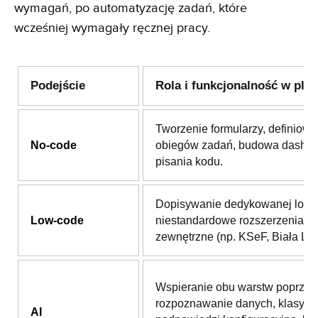
wymagań, po automatyzację zadań, które
wcześniej wymagały ręcznej pracy.
Podejście
Rola i funkcjonalność w plat
Tworzenie formularzy, definiowa
No-code
obiegów zadań, budowa dashb
pisania kodu.
Dopisywanie dedykowanej logik
Low-code
niestandardowe rozszerzenia i i
zewnętrzne (np. KSeF, Biała List
Wspieranie obu warstw poprzez
rozpoznawanie danych, klasyfika
AI