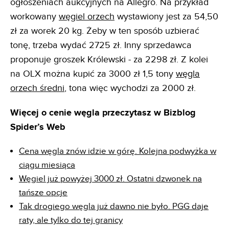
ogłoszeniach aukcyjnych na Allegro. Na przykład
workowany
węgiel orzech
wystawiony jest za 54,50
zł za worek 20 kg. Żeby w ten sposób uzbierać
tonę, trzeba wydać 2725 zł. Inny sprzedawca
proponuje groszek Królewski - za 2298 zł. Z kolei
na OLX można kupić za 3000 zł 1,5 tony
węgla
orzech średni
, tona więc wychodzi za 2000 zł.
Więcej o cenie węgla przeczytasz w Bizblog
Spider’s Web
Cena węgla znów idzie w górę. Kolejna podwyżka w
ciągu miesiąca
Węgiel już powyżej 3000 zł. Ostatni dzwonek na
tańsze opcje
Tak drogiego węgla już dawno nie było. PGG daje
raty, ale tylko do tej granicy