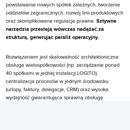
powstawanie nowych spółek zależnych, tworzenie
oddziałów zagranicznych, rozwój linii produktowych
oraz skomplikowane regulacje prawne.
Sztywne
narzędzia przestają wówczas nadążać za
strukturą, generując paraliż operacyjny.
Rozwiązaniem jest skalowalność architektoniczna:
obsługa wielospółkowości (np. zarządzanie ponad
40 spółkami w jednej instalacji LOGITO),
centralizacja procesów w jednym środowisku
(urlopy, faktury, delegacje, CRM) oraz wysoka
wydajność gwarantująca sprawną obsługę
milionów dokumentów. Eliminacja zbędnych
aplikacji obniża koszt TCO i buduje porządek w
danych całej grupy kapitałowej. To podejście, w